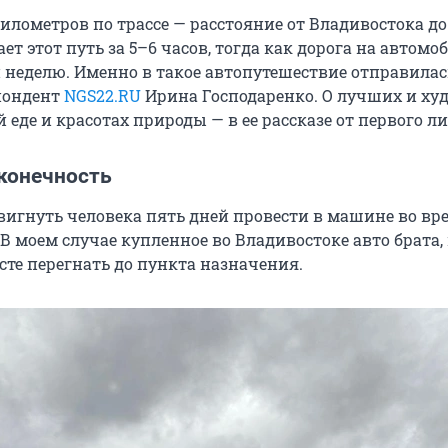
илометров по трассе — расстояние от Владивостока до
ет этот путь за 5–6 часов, тогда как дорога на автомо
 неделю. Именно в такое автопутешествие отправилас
пондент
NGS22.RU
Ирина Господаренко. О лучших и ху
й еде и красотах природы — в ее рассказе от первого ли
сконечность
вигнуть человека пять дней провести в машине во вр
 В моем случае купленное во Владивостоке авто брата,
те перегнать до пункта назначения.