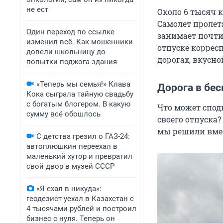
не ест
Около 6 тысяч к
Самолет пролета
Один переход по ссылке
занимает почти
изменил всё. Как мошенники
отпуске коррес
довели школьницу до
дорогах, вкусно
попытки поджога здания
«Теперь мы семья!» Клава
Дорога в бе
Кока сыграла тайную свадьбу
с богатым блогером. В какую
Что может спод
сумму всё обошлось
своего отпуска?
мы решили вмес
С детства грезил о ГАЗ-24:
автоплюшкин переехал в
маленький хутор и превратил
свой двор в музей СССР
«Я ехал в никуда»:
геодезист уехал в Казахстан с
4 тысячами рублей и построил
бизнес с нуля. Теперь он