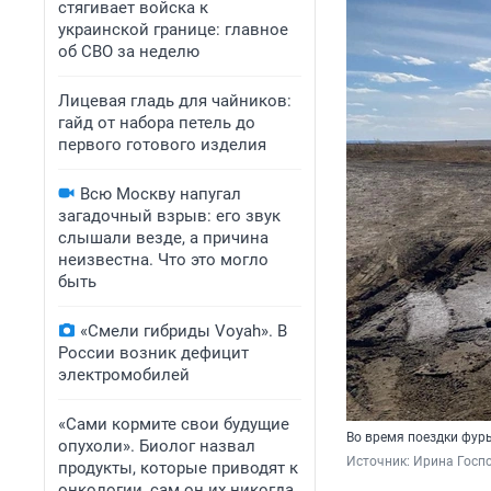
стягивает войска к
украинской границе: главное
об СВО за неделю
Лицевая гладь для чайников:
гайд от набора петель до
первого готового изделия
Всю Москву напугал
загадочный взрыв: его звук
слышали везде, а причина
неизвестна. Что это могло
быть
«Смели гибриды Voyah». В
России возник дефицит
электромобилей
«Сами кормите свои будущие
Во время поездки фур
опухоли». Биолог назвал
Источник: 
Ирина Госпо
продукты, которые приводят к
онкологии, сам он их никогда