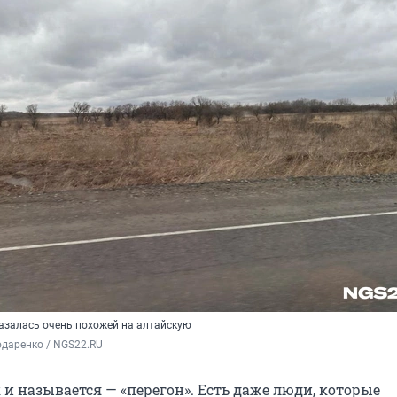
залась очень похожей на алтайскую
даренко / NGS22.RU
к и называется — «перегон». Есть даже люди, которые