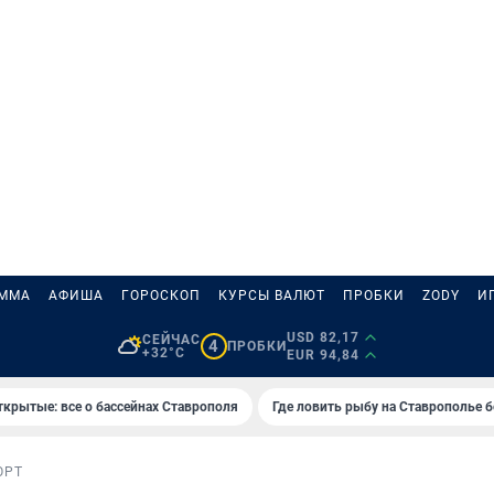
АММА
АФИША
ГОРОСКОП
КУРСЫ ВАЛЮТ
ПРОБКИ
ZODY
И
USD 82,17
СЕЙЧАС
4
ПРОБКИ
+32°C
EUR 94,84
ткрытые: все о бассейнах Ставрополя
Где ловить рыбу на Ставрополье 
ОРТ