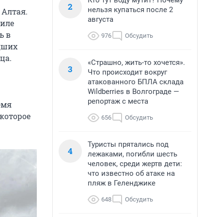
Кто тут воду мутит? Почему
2
нельзя купаться после 2
 Алтая.
августа
биле
ь в
976
Обсудить
дших
ца.
«Страшно, жить-то хочется».
3
Что происходит вокруг
атакованного БПЛА склада
Wildberries в Волгограде —
репортаж с места
емя
 которое
656
Обсудить
Туристы прятались под
4
лежаками, погибли шесть
человек, среди жертв дети:
что известно об атаке на
пляж в Геленджике
648
Обсудить