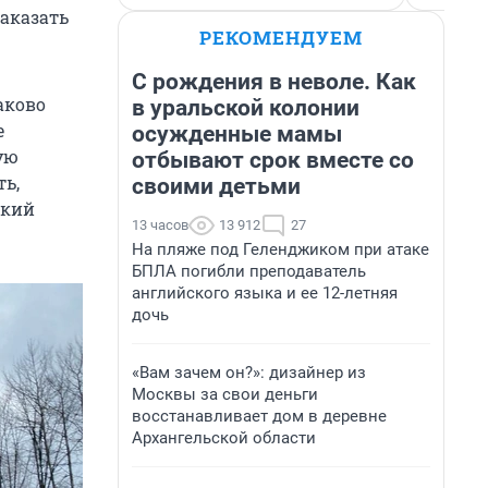
аказать
РЕКОМЕНДУЕМ
С рождения в неволе. Как
аково
в уральской колонии
е
осужденные мамы
ую
отбывают срок вместе со
ть,
своими детьми
ский
13 часов
13 912
27
На пляже под Геленджиком при атаке
БПЛА погибли преподаватель
английского языка и ее 12-летняя
дочь
«Вам зачем он?»: дизайнер из
Москвы за свои деньги
восстанавливает дом в деревне
Архангельской области