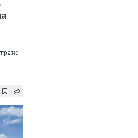
е
на
стране