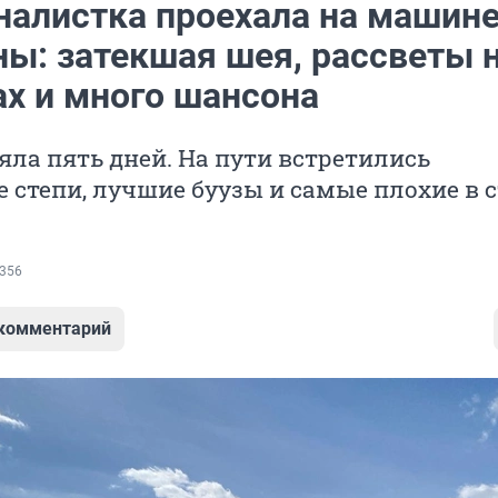
налистка проехала на машин
ны: затекшая шея, рассветы 
ах и много шансона
яла пять дней. На пути встретились
 степи, лучшие буузы и самые плохие в 
356
 комментарий