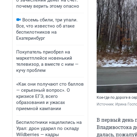
о зачислении денег на счет:
почему верить этому опасно
Восемь сбили, три упали.
Все, что известно об атаке
беспилотников на
Екатеринбург
Покупатель приобрел на
маркетплейсе новенький
телевизор, а вместе с ним —
кучу проблем
«Как они получают сто баллов
— серьезный вопрос». О
кризисе ЕГЭ, всего
Кое-где по дороге в с
образования и ужасах
Источник: 
Ирина Госпо
приемной кампании
В первый день 
Беспилотники нацелились на
Владивостока д
Урал: дрон ударил по складу
далась, пожалуй
Wildberries — кадры