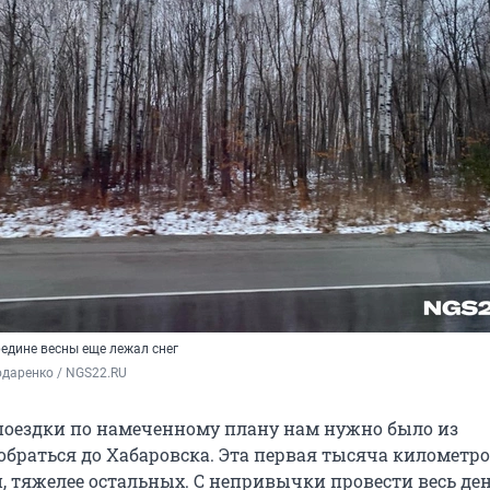
ередине весны еще лежал снег
даренко / NGS22.RU
поездки по намеченному плану нам нужно было из
обраться до Хабаровска. Эта первая тысяча километро
, тяжелее остальных. С непривычки провести весь ден