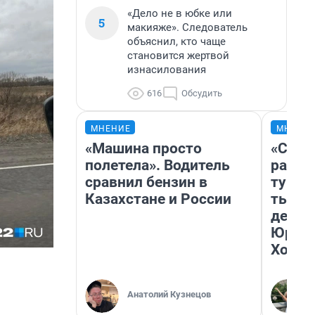
«Дело не в юбке или
5
макияже». Следователь
объяснил, кто чаще
становится жертвой
изнасилования
616
Обсудить
МНЕНИЕ
МНЕНИ
«Машина просто
«Слив
полетела». Водитель
разоч
сравнил бензин в
турис
Казахстане и России
тысяч
день 
Юрско
Хогва
Анатолий Кузнецов