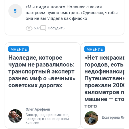
«Мы видим нового Нолана»: с каким
5
настроем нужно смотреть «Одиссею», чтобы
она не выглядела как фиаско
537
Обсудить
МНЕНИЕ
МНЕНИЕ
Наследие, которое
«Нет некрасив
чудом не развалилось:
городов, есть
транспортный эксперт
недофинансиро
разнес миф о «вечных»
Путешественн
советских дорогах
проехали 2000
километров по 
машине — стои
того
Олег Арефьев
Блогер, предприниматель,
Екатерина Лит
владелец в транспортном
бизнесе