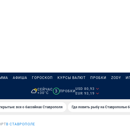
АММА
АФИША
ГОРОСКОП
КУРСЫ ВАЛЮТ
ПРОБКИ
ZODY
И
USD 80,93
СЕЙЧАС
3
ПРОБКИ
+30°C
EUR 93,19
ткрытые: все о бассейнах Ставрополя
Где ловить рыбу на Ставрополье 
ОРТ
В СТАВРОПОЛЕ