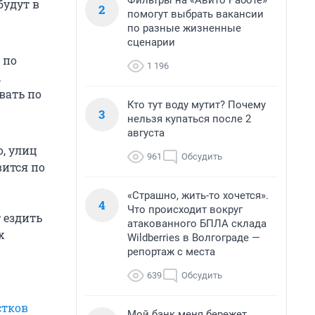
Фильтры на «Авито Работе»
будут в
2
помогут выбрать вакансии
по разные жизненные
сценарии
 по
1 196
,
вать по
Кто тут воду мутит? Почему
3
нельзя купаться после 2
августа
о, улиц
961
Обсудить
ится по
«Страшно, жить-то хочется».
4
Что происходит вокруг
т ездить
атакованного БПЛА склада
х
Wildberries в Волгограде —
репортаж с места
639
Обсудить
стков
Мой банк меня бережет.