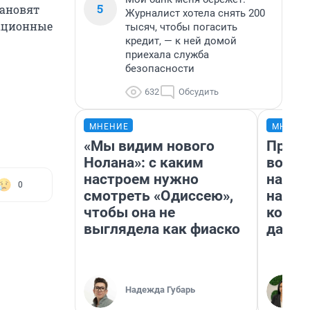
5
тановят
Журналист хотела снять 200
мационные
тысяч, чтобы погасить
кредит, — к ней домой
приехала служба
безопасности
632
Обсудить
МНЕНИЕ
МНЕНИ
«Мы видим нового
Прода
Нолана»: с каким
возьм
настроем нужно
нам г
0
смотреть «Одиссею»,
налог
чтобы она не
косне
выглядела как фиаско
даже 
Надежда Губарь