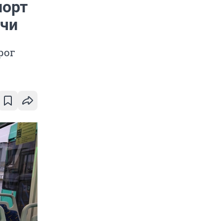
порт
очи
рог