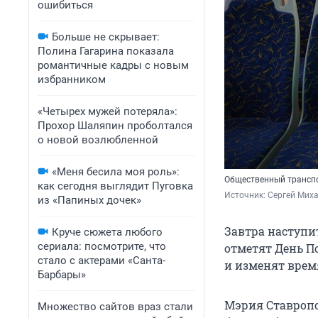
ошибиться
Больше не скрывает:
Полина Гагарина показала
романтичные кадры с новым
избранником
«Четырех мужей потеряла»:
Прохор Шаляпин проболтался
о новой возлюбленной
«Меня бесила моя роль»:
Общественный транспо
как сегодня выглядит Пуговка
Источник: 
Сергей Мих
из «Папиных дочек»
Завтра наступит
Круче сюжета любого
сериала: посмотрите, что
отметят День П
стало с актерами «Санта-
и изменят врем
Барбары»
Мэрия Ставропо
Множество сайтов враз стали