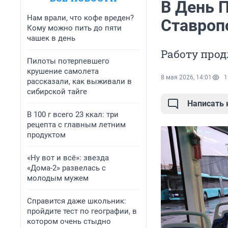
В День 
Нам врали, что кофе вреден?
Ставроп
Кому можно пить до пяти
чашек в день
Работу прод
Пилоты потерпевшего
крушение самолета
8 мая 2026, 14:01
1
рассказали, как выживали в
сибирской тайге
Написать
В 100 г всего 23 ккал: три
рецепта с главным летним
продуктом
«Ну вот и всё»: звезда
«Дома-2» развелась с
молодым мужем
Справится даже школьник:
пройдите тест по географии, в
котором очень стыдно