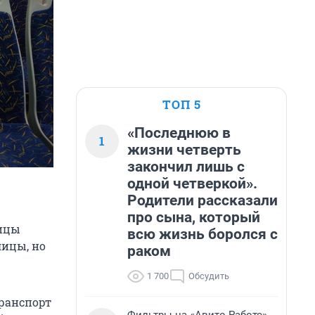
ТОП 5
«Последнюю в
1
жизни четверть
закончил лишь с
одной четверкой».
Родители рассказали
про сына, который
лицы
всю жизнь боролся с
лицы, но
раком
1 700
Обсудить
ранспорт