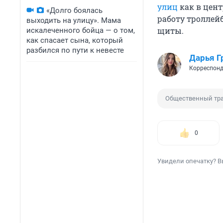
улиц
как в цен
«Долго боялась
работу
троллейбу
выходить на улицу». Мама
щиты.
искалеченного бойца — о том,
как спасает сына, который
разбился по пути к невесте
Дарья Г
Корреспонд
Общественный тр
0
Увидели опечатку? В