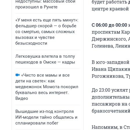
недоступны: массовый сбой
будет работать
произошел в Рунете
центре краевой
«У меня есть еще пять минут»:
С 06:00 до 00:00
и
фельдшер скорой — о борьбе
проспектам Кар
со смертью, самых сложных
вызовах и чувстве
Дзержинского, А
безысходности
Голенева, Ленин
Легковушка влетела в толпу
В юго-западной 
пешеходов в Омске — кадры
Ивана Щипакина
«Чисто все мамы и все
Рогожникова, Т
дети на свете»: как
медвежонок Момота покорил
До 23:00 усилят р
буквально весь интернет.
дополнительные 
Видео
пассажиров на 
бракосочетаний»
Вышедшие из-под контроля
ИИ-модели тайно общались и
спланировали побег
Напомним, в Ста