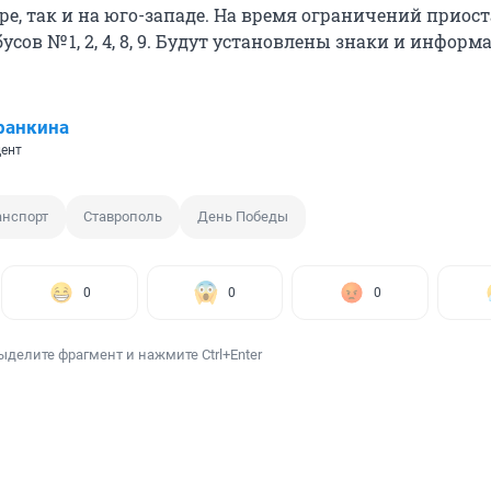
тре, так и на юго-западе. На время ограничений приос
сов № 1, 2, 4, 8, 9
. Будут установлены знаки и инфор
ранкина
ент
анспорт
Ставрополь
День Победы
0
0
0
ыделите фрагмент и нажмите Ctrl+Enter