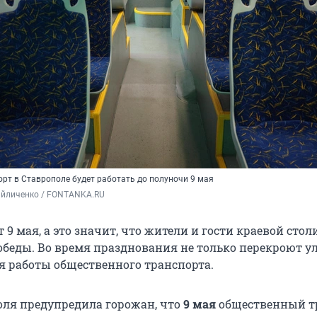
рт в Ставрополе будет работать до полуночи 9 мая
айличенко / FONTANKA.RU
 9 мая, а это значит, что жители и гости краевой сто
обеды. Во время празднования не только перекроют у
я работы общественного транспорта.
ля предупредила горожан, что
9 мая
общественный т