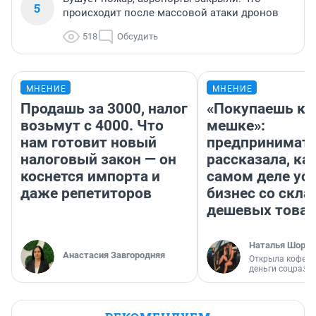
5
происходит после массовой атаки дронов
518
Обсудить
МНЕНИЕ
МНЕНИЕ
Продашь за 3000, налог
«Покупаешь ко
возьмут с 4000. Что
мешке»:
нам готовит новый
предпринимат
налоговый закон — он
рассказала, как
коснется импорта и
самом деле ус
даже репетиторов
бизнес со скл
дешевых това
Наталья Шорох
Анастасия Завгородняя
Открыла кофейн
деньги соцразв