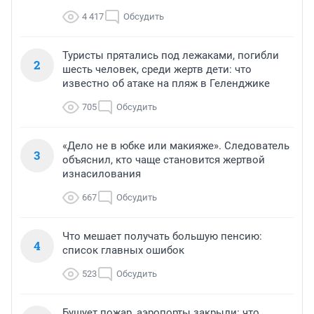
4 417
Обсудить
Туристы прятались под лежаками, погибли
2
шесть человек, среди жертв дети: что
известно об атаке на пляж в Геленджике
705
Обсудить
«Дело не в юбке или макияже». Следователь
3
объяснил, кто чаще становится жертвой
изнасилования
667
Обсудить
Что мешает получать большую пенсию:
4
список главных ошибок
523
Обсудить
Бушует пожар, аэропорты закрыли: что