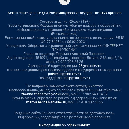
Контактные данные для Роскомнадзора и государственных органов
Сетевое издание «26.ру» (18+)
Зарегистрировано Федеральной службой по надзору в сфере связи,
информационных технологий и массовых коммуникаций
(Роскомнадзор).
Регистрационный номер и дата принятия решения о регистрации: ЭЛ №
ФС 77-84684 от 06.02.2023 г.
Учредитель: Общество с ограниченной ответственностью "ИНТЕРНЕТ
ТЕХНОЛОГИИ"
Главный редактор: Ефремов Анатолий Павлович
Адрес редакции: 454091, г. Челябинск, проспект Ленина, 26А, стр.2, 16
этаж, +7-982-706-26-26
Электронный адрес редакции:
26@shkulev.ru
Контактные данные для Роскомнадзора и государственных органов:
juristchel@shkulev.ru
Техподдержка:
help@shkulev.ru
По вопросам коммерческого сотрудничества:
Жапарова Жанна, менеджер по работе с федеральными клиентами
zhanna.zhaparova@shkulev.ru
, моб. + 7 982 640 34 32
Ревина Мария, директор по работе с федеральными клиентами
mariya.revina@shkulev.ru
, моб. +7 910 402 4056
Редакция сайта не несет ответственности за достоверность
информации, содержащейся в рекламных объявлениях.
Информация об ограничениях