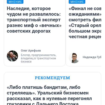
МНЕНИЕ
МНЕНИЕ
Наследие, которое
«Финал не совп
чудом не развалилось:
ожиданиями»: 
транспортный эксперт
смотреть фил
разнес миф о «вечных»
«Старый орел» 
советских дорогах
большом экран
честная рецен
Олег Арефьев
Блогер, предприниматель,
Надежда Губар
владелец в транспортном
бизнесе
РЕКОМЕНДУЕМ
«Либо платишь бандитам, либо
стреляешь». Уральский бизнесмен
рассказал, как в нулевые перегонял
грузовики с Дальнего Востока