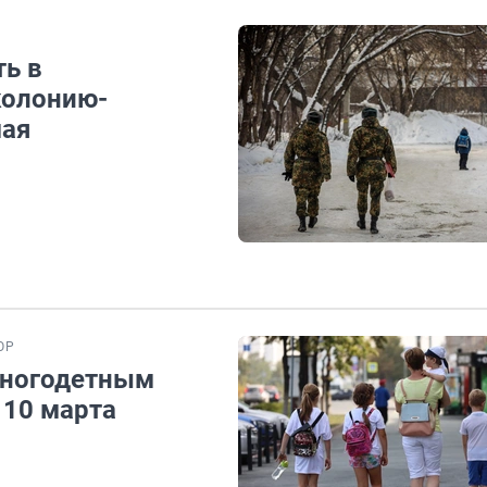
ть в
колонию-
мая
ОР
многодетным
 10 марта