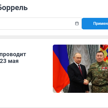
Боррель
Примен
 проводит
 23 мая