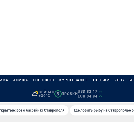
АММА
АФИША
ГОРОСКОП
КУРСЫ ВАЛЮТ
ПРОБКИ
ZODY
И
USD 82,17
СЕЙЧАС
3
ПРОБКИ
+30°C
EUR 94,84
ткрытые: все о бассейнах Ставрополя
Где ловить рыбу на Ставрополье 