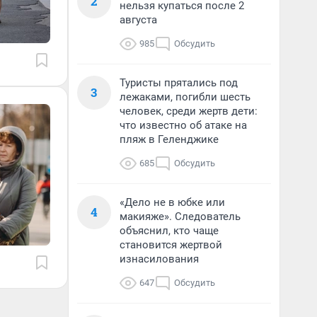
2
нельзя купаться после 2
августа
985
Обсудить
Туристы прятались под
3
лежаками, погибли шесть
человек, среди жертв дети:
что известно об атаке на
пляж в Геленджике
685
Обсудить
«Дело не в юбке или
4
макияже». Следователь
объяснил, кто чаще
становится жертвой
изнасилования
647
Обсудить