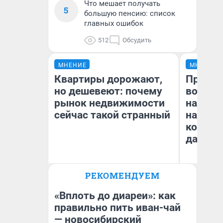
Что мешает получать
5
большую пенсию: список
главных ошибок
512
Обсудить
МНЕНИЕ
МНЕНИЕ
Квартиры дорожают,
Продаш
но дешевеют: почему
возьмут
рынок недвижимости
нам го
сейчас такой странный
налого
коснет
даже р
РЕКОМЕНДУЕМ
Екатерина Торопова
Ан
директор агентства
недвижимости
«Вплоть до диареи»: как
правильно пить иван-чай
— новосибирский