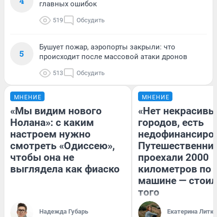
4
главных ошибок
519
Обсудить
Бушует пожар, аэропорты закрыли: что
5
происходит после массовой атаки дронов
513
Обсудить
МНЕНИЕ
МНЕНИЕ
«Мы видим нового
«Нет некрасивы
Нолана»: с каким
городов, есть
настроем нужно
недофинансиро
смотреть «Одиссею»,
Путешественни
чтобы она не
проехали 2000
выглядела как фиаско
километров по 
машине — стоил
того
Надежда Губарь
Екатерина Литк