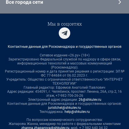
Все города сети
Мы в соцсетях
Контактные данные для Роскомнадзора и государственных органов
Сетевое издание «26.ру» (18+)
Зарегистрировано Федеральной службой по надзору в сфере связи,
информационных технологий и массовых коммуникаций
(Роскомнадзор).
Регистрационный номер и дата принятия решения о регистрации: ЭЛ №
ФС 77-84684 от 06.02.2023 г.
Учредитель: Общество с ограниченной ответственностью "ИНТЕРНЕТ
ТЕХНОЛОГИИ"
Главный редактор: Ефремов Анатолий Павлович
Адрес редакции: 454091, г. Челябинск, проспект Ленина, 26А, стр.2, 16
этаж, +7-982-706-26-26
Электронный адрес редакции:
26@shkulev.ru
Контактные данные для Роскомнадзора и государственных органов:
juristchel@shkulev.ru
Техподдержка:
help@shkulev.ru
По вопросам коммерческого сотрудничества:
Жапарова Жанна, менеджер по работе с федеральными клиентами
zhanna.zhaparova@shkulev.ru
, моб. + 7 982 640 34 32