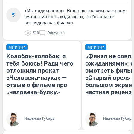
«Мы видим нового Нолана»: с каким настроем
5
нужно смотреть «Одиссею», чтобы она не
выглядела как фиаско
538
Обсудить
МНЕНИЕ
МНЕНИЕ
Колобок-колобок, я
«Финал не совпа
тебя боюсь! Ради чего
ожиданиями»: с
отложили прокат
смотреть филь
«Человека-паука» —
«Старый орел» 
отзыв о фильме про
большом экран
«человека-булку»
честная реценз
Надежда Губарь
Надежда Губарь