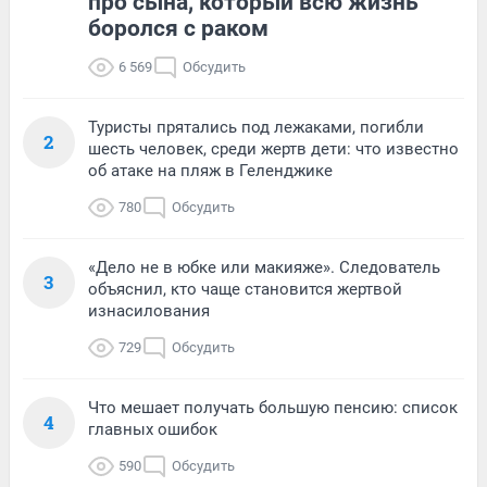
про сына, который всю жизнь
боролся с раком
6 569
Обсудить
Туристы прятались под лежаками, погибли
2
шесть человек, среди жертв дети: что известно
об атаке на пляж в Геленджике
780
Обсудить
«Дело не в юбке или макияже». Следователь
3
объяснил, кто чаще становится жертвой
изнасилования
729
Обсудить
Что мешает получать большую пенсию: список
4
главных ошибок
590
Обсудить