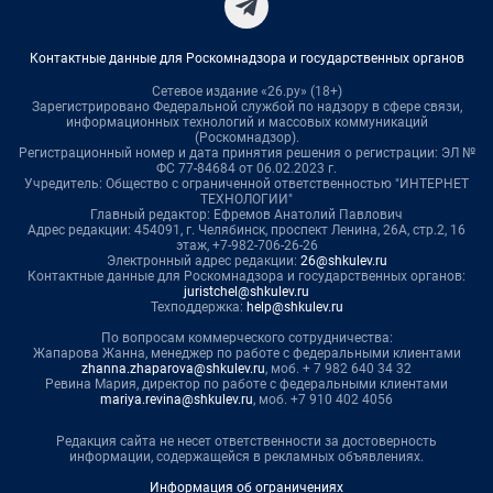
Контактные данные для Роскомнадзора и государственных органов
Сетевое издание «26.ру» (18+)
Зарегистрировано Федеральной службой по надзору в сфере связи,
информационных технологий и массовых коммуникаций
(Роскомнадзор).
Регистрационный номер и дата принятия решения о регистрации: ЭЛ №
ФС 77-84684 от 06.02.2023 г.
Учредитель: Общество с ограниченной ответственностью "ИНТЕРНЕТ
ТЕХНОЛОГИИ"
Главный редактор: Ефремов Анатолий Павлович
Адрес редакции: 454091, г. Челябинск, проспект Ленина, 26А, стр.2, 16
этаж, +7-982-706-26-26
Электронный адрес редакции:
26@shkulev.ru
Контактные данные для Роскомнадзора и государственных органов:
juristchel@shkulev.ru
Техподдержка:
help@shkulev.ru
По вопросам коммерческого сотрудничества:
Жапарова Жанна, менеджер по работе с федеральными клиентами
zhanna.zhaparova@shkulev.ru
, моб. + 7 982 640 34 32
Ревина Мария, директор по работе с федеральными клиентами
mariya.revina@shkulev.ru
, моб. +7 910 402 4056
Редакция сайта не несет ответственности за достоверность
информации, содержащейся в рекламных объявлениях.
Информация об ограничениях