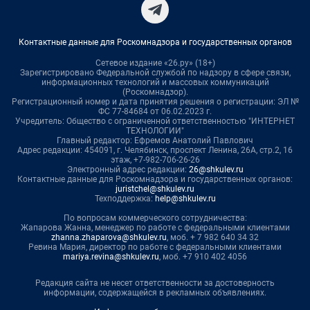
Контактные данные для Роскомнадзора и государственных органов
Сетевое издание «26.ру» (18+)
Зарегистрировано Федеральной службой по надзору в сфере связи,
информационных технологий и массовых коммуникаций
(Роскомнадзор).
Регистрационный номер и дата принятия решения о регистрации: ЭЛ №
ФС 77-84684 от 06.02.2023 г.
Учредитель: Общество с ограниченной ответственностью "ИНТЕРНЕТ
ТЕХНОЛОГИИ"
Главный редактор: Ефремов Анатолий Павлович
Адрес редакции: 454091, г. Челябинск, проспект Ленина, 26А, стр.2, 16
этаж, +7-982-706-26-26
Электронный адрес редакции:
26@shkulev.ru
Контактные данные для Роскомнадзора и государственных органов:
juristchel@shkulev.ru
Техподдержка:
help@shkulev.ru
По вопросам коммерческого сотрудничества:
Жапарова Жанна, менеджер по работе с федеральными клиентами
zhanna.zhaparova@shkulev.ru
, моб. + 7 982 640 34 32
Ревина Мария, директор по работе с федеральными клиентами
mariya.revina@shkulev.ru
, моб. +7 910 402 4056
Редакция сайта не несет ответственности за достоверность
информации, содержащейся в рекламных объявлениях.