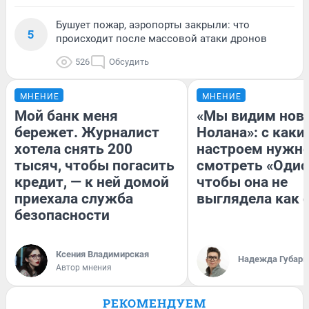
Бушует пожар, аэропорты закрыли: что
5
происходит после массовой атаки дронов
526
Обсудить
МНЕНИЕ
МНЕНИЕ
Мой банк меня
«Мы видим нов
бережет. Журналист
Нолана»: с каки
хотела снять 200
настроем нужн
тысяч, чтобы погасить
смотреть «Одис
кредит, — к ней домой
чтобы она не
приехала служба
выглядела как 
безопасности
Ксения Владимирская
Надежда Губарь
Автор мнения
РЕКОМЕНДУЕМ