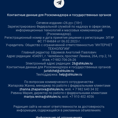
Контактные данные для Роскомнадзора и государственных органов
Сетевое издание «26.ру» (18+)
Зарегистрировано Федеральной службой по надзору в сфере связи,
информационных технологий и массовых коммуникаций
(Роскомнадзор).
Регистрационный номер и дата принятия решения о регистрации: ЭЛ №
ФС 77-84684 от 06.02.2023 г.
Учредитель: Общество с ограниченной ответственностью "ИНТЕРНЕТ
ТЕХНОЛОГИИ"
Главный редактор: Ефремов Анатолий Павлович
Адрес редакции: 454091, г. Челябинск, проспект Ленина, 26А, стр.2, 16
этаж, +7-982-706-26-26
Электронный адрес редакции:
26@shkulev.ru
Контактные данные для Роскомнадзора и государственных органов:
juristchel@shkulev.ru
Техподдержка:
help@shkulev.ru
По вопросам коммерческого сотрудничества:
Жапарова Жанна, менеджер по работе с федеральными клиентами
zhanna.zhaparova@shkulev.ru
, моб. + 7 982 640 34 32
Ревина Мария, директор по работе с федеральными клиентами
mariya.revina@shkulev.ru
, моб. +7 910 402 4056
Редакция сайта не несет ответственности за достоверность
информации, содержащейся в рекламных объявлениях.
Информация об ограничениях