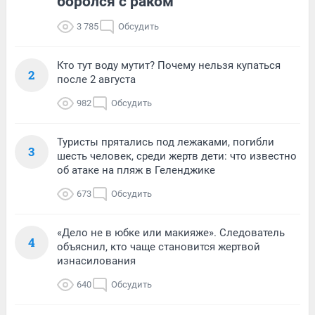
боролся с раком
3 785
Обсудить
Кто тут воду мутит? Почему нельзя купаться
2
после 2 августа
982
Обсудить
Туристы прятались под лежаками, погибли
3
шесть человек, среди жертв дети: что известно
об атаке на пляж в Геленджике
673
Обсудить
«Дело не в юбке или макияже». Следователь
4
объяснил, кто чаще становится жертвой
изнасилования
640
Обсудить