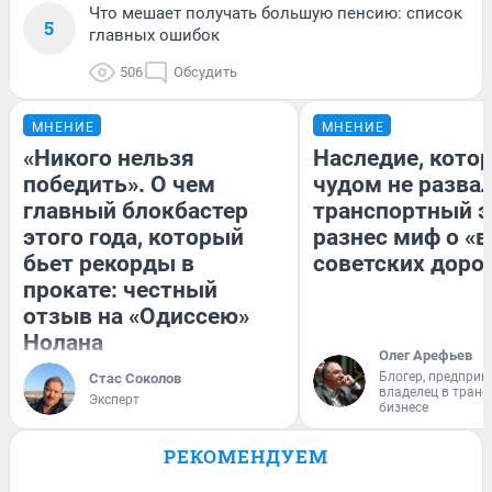
Что мешает получать большую пенсию: список
5
главных ошибок
506
Обсудить
МНЕНИЕ
МНЕНИЕ
«Никого нельзя
Наследие, кото
победить». О чем
чудом не разва
главный блокбастер
транспортный э
этого года, который
разнес миф о «
бьет рекорды в
советских доро
прокате: честный
отзыв на «Одиссею»
Нолана
Олег Арефьев
Блогер, предприн
Стас Соколов
владелец в тран
Эксперт
бизнесе
РЕКОМЕНДУЕМ