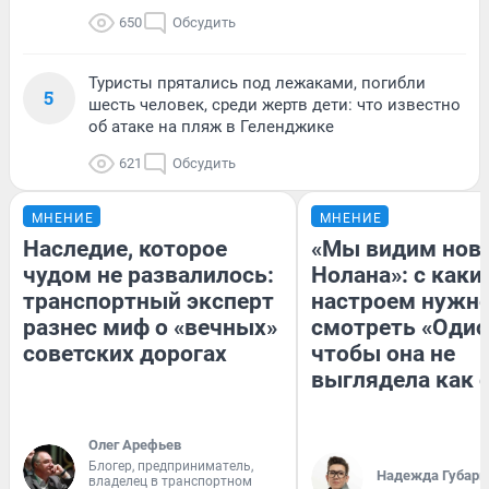
650
Обсудить
Туристы прятались под лежаками, погибли
5
шесть человек, среди жертв дети: что известно
об атаке на пляж в Геленджике
621
Обсудить
МНЕНИЕ
МНЕНИЕ
Наследие, которое
«Мы видим нов
чудом не развалилось:
Нолана»: с каки
транспортный эксперт
настроем нужн
разнес миф о «вечных»
смотреть «Одис
советских дорогах
чтобы она не
выглядела как 
Олег Арефьев
Блогер, предприниматель,
Надежда Губарь
владелец в транспортном