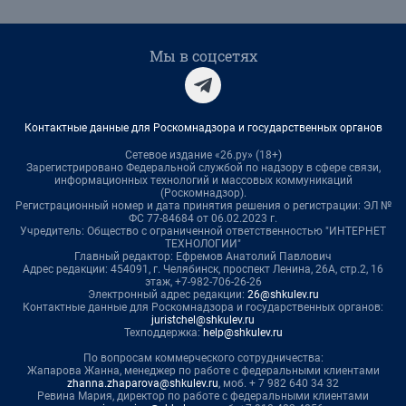
Мы в соцсетях
Контактные данные для Роскомнадзора и государственных органов
Сетевое издание «26.ру» (18+)
Зарегистрировано Федеральной службой по надзору в сфере связи,
информационных технологий и массовых коммуникаций
(Роскомнадзор).
Регистрационный номер и дата принятия решения о регистрации: ЭЛ №
ФС 77-84684 от 06.02.2023 г.
Учредитель: Общество с ограниченной ответственностью "ИНТЕРНЕТ
ТЕХНОЛОГИИ"
Главный редактор: Ефремов Анатолий Павлович
Адрес редакции: 454091, г. Челябинск, проспект Ленина, 26А, стр.2, 16
этаж, +7-982-706-26-26
Электронный адрес редакции:
26@shkulev.ru
Контактные данные для Роскомнадзора и государственных органов:
juristchel@shkulev.ru
Техподдержка:
help@shkulev.ru
По вопросам коммерческого сотрудничества:
Жапарова Жанна, менеджер по работе с федеральными клиентами
zhanna.zhaparova@shkulev.ru
, моб. + 7 982 640 34 32
Ревина Мария, директор по работе с федеральными клиентами