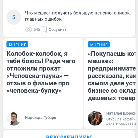
Что мешает получать большую пенсию: список
5
главных ошибок
545
Обсудить
МНЕНИЕ
МНЕНИЕ
Колобок-колобок, я
«Покупаешь кот
тебя боюсь! Ради чего
мешке»:
отложили прокат
предпринимате
«Человека-паука» —
рассказала, как
отзыв о фильме про
самом деле уст
«человека-булку»
бизнес со скла
дешевых товар
Наталья Шорохо
Надежда Губарь
Открыла кофейну
деньги соцразви
РЕКОМЕНДУЕМ