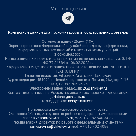
Мы в соцсетях
Контактные данные для Роскомнадзора и государственных органов
Сетевое издание «26.ру» (18+)
Зарегистрировано Федеральной службой по надзору в сфере связи,
информационных технологий и массовых коммуникаций
(Роскомнадзор).
Регистрационный номер и дата принятия решения о регистрации: ЭЛ №
ФС 77-84684 от 06.02.2023 г.
Учредитель: Общество с ограниченной ответственностью "ИНТЕРНЕТ
ТЕХНОЛОГИИ"
Главный редактор: Ефремов Анатолий Павлович
Адрес редакции: 454091, г. Челябинск, проспект Ленина, 26А, стр.2, 16
этаж, +7-982-706-26-26
Электронный адрес редакции:
26@shkulev.ru
Контактные данные для Роскомнадзора и государственных органов:
juristchel@shkulev.ru
Техподдержка:
help@shkulev.ru
По вопросам коммерческого сотрудничества:
Жапарова Жанна, менеджер по работе с федеральными клиентами
zhanna.zhaparova@shkulev.ru
, моб. + 7 982 640 34 32
Ревина Мария, директор по работе с федеральными клиентами
mariya.revina@shkulev.ru
, моб. +7 910 402 4056