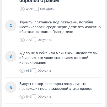
боролся с раком
4 996
Обсудить
Туристы прятались под лежаками, погибли
2
шесть человек, среди жертв дети: что известно
об атаке на пляж в Геленджике
729
Обсудить
«Дело не в юбке или макияже». Следователь
3
объяснил, кто чаще становится жертвой
изнасилования
688
Обсудить
Бушует пожар, аэропорты закрыли: что
4
происходит после массовой атаки дронов
540
Обсудить