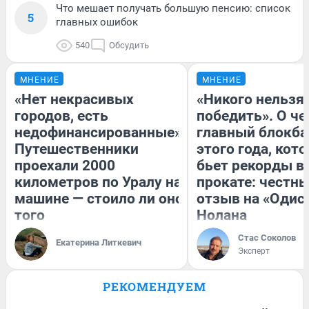
Что мешает получать большую пенсию: список
5
главных ошибок
540
Обсудить
МНЕНИЕ
МНЕНИЕ
«Нет некрасивых
«Никого нельзя
городов, есть
победить». О ч
недофинансированные».
главный блокба
Путешественники
этого года, кот
проехали 2000
бьет рекорды в
километров по Уралу на
прокате: честн
машине — стоило ли оно
отзыв на «Одис
того
Нолана
Стас Соколов
Екатерина Литкевич
Эксперт
РЕКОМЕНДУЕМ