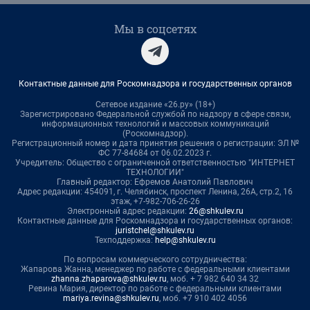
Мы в соцсетях
Контактные данные для Роскомнадзора и государственных органов
Сетевое издание «26.ру» (18+)
Зарегистрировано Федеральной службой по надзору в сфере связи,
информационных технологий и массовых коммуникаций
(Роскомнадзор).
Регистрационный номер и дата принятия решения о регистрации: ЭЛ №
ФС 77-84684 от 06.02.2023 г.
Учредитель: Общество с ограниченной ответственностью "ИНТЕРНЕТ
ТЕХНОЛОГИИ"
Главный редактор: Ефремов Анатолий Павлович
Адрес редакции: 454091, г. Челябинск, проспект Ленина, 26А, стр.2, 16
этаж, +7-982-706-26-26
Электронный адрес редакции:
26@shkulev.ru
Контактные данные для Роскомнадзора и государственных органов:
juristchel@shkulev.ru
Техподдержка:
help@shkulev.ru
По вопросам коммерческого сотрудничества:
Жапарова Жанна, менеджер по работе с федеральными клиентами
zhanna.zhaparova@shkulev.ru
, моб. + 7 982 640 34 32
Ревина Мария, директор по работе с федеральными клиентами
mariya.revina@shkulev.ru
, моб. +7 910 402 4056