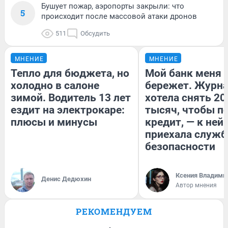
Бушует пожар, аэропорты закрыли: что
5
происходит после массовой атаки дронов
511
Обсудить
МНЕНИЕ
МНЕНИЕ
Тепло для бюджета, но
Мой банк меня
холодно в салоне
бережет. Журн
зимой. Водитель 13 лет
хотела снять 20
ездит на электрокаре:
тысяч, чтобы п
плюсы и минусы
кредит, — к ней
приехала служб
безопасности
Ксения Владими
Денис Дедюхин
Автор мнения
РЕКОМЕНДУЕМ