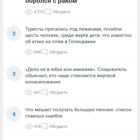
боролся с раком
4 272
Обсудить
Туристы прятались под лежаками, погибли
2
шесть человек, среди жертв дети: что известно
об атаке на пляж в Геленджике
698
Обсудить
«Дело не в юбке или макияже». Следователь
3
объяснил, кто чаще становится жертвой
изнасилования
661
Обсудить
Что мешает получать большую пенсию: список
4
главных ошибок
518
Обсудить