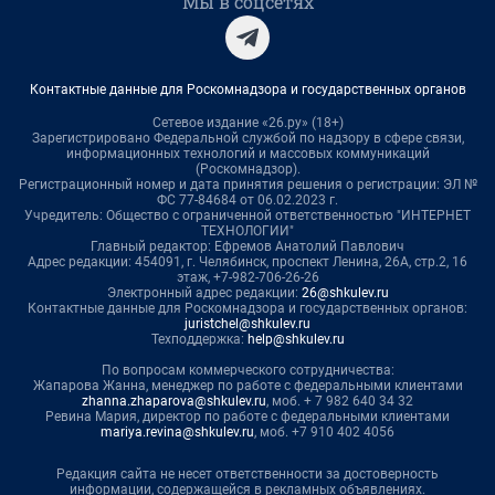
Мы в соцсетях
Контактные данные для Роскомнадзора и государственных органов
Сетевое издание «26.ру» (18+)
Зарегистрировано Федеральной службой по надзору в сфере связи,
информационных технологий и массовых коммуникаций
(Роскомнадзор).
Регистрационный номер и дата принятия решения о регистрации: ЭЛ №
ФС 77-84684 от 06.02.2023 г.
Учредитель: Общество с ограниченной ответственностью "ИНТЕРНЕТ
ТЕХНОЛОГИИ"
Главный редактор: Ефремов Анатолий Павлович
Адрес редакции: 454091, г. Челябинск, проспект Ленина, 26А, стр.2, 16
этаж, +7-982-706-26-26
Электронный адрес редакции:
26@shkulev.ru
Контактные данные для Роскомнадзора и государственных органов:
juristchel@shkulev.ru
Техподдержка:
help@shkulev.ru
По вопросам коммерческого сотрудничества:
Жапарова Жанна, менеджер по работе с федеральными клиентами
zhanna.zhaparova@shkulev.ru
, моб. + 7 982 640 34 32
Ревина Мария, директор по работе с федеральными клиентами
mariya.revina@shkulev.ru
, моб. +7 910 402 4056
Редакция сайта не несет ответственности за достоверность
информации, содержащейся в рекламных объявлениях.