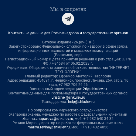
Мы в соцсетях
Контактные данные для Роскомнадзора и государственных органов
Сетевое издание «26.ру» (18+)
Зарегистрировано Федеральной службой по надзору в сфере связи,
информационных технологий и массовых коммуникаций
(Роскомнадзор).
Регистрационный номер и дата принятия решения о регистрации: ЭЛ №
ФС 77-84684 от 06.02.2023 г.
Учредитель: Общество с ограниченной ответственностью "ИНТЕРНЕТ
ТЕХНОЛОГИИ"
Главный редактор: Ефремов Анатолий Павлович
Адрес редакции: 454091, г. Челябинск, проспект Ленина, 26А, стр.2, 16
этаж, +7-982-706-26-26
Электронный адрес редакции:
26@shkulev.ru
Контактные данные для Роскомнадзора и государственных органов:
juristchel@shkulev.ru
Техподдержка:
help@shkulev.ru
По вопросам коммерческого сотрудничества:
Жапарова Жанна, менеджер по работе с федеральными клиентами
zhanna.zhaparova@shkulev.ru
, моб. + 7 982 640 34 32
Ревина Мария, директор по работе с федеральными клиентами
mariya.revina@shkulev.ru
, моб. +7 910 402 4056