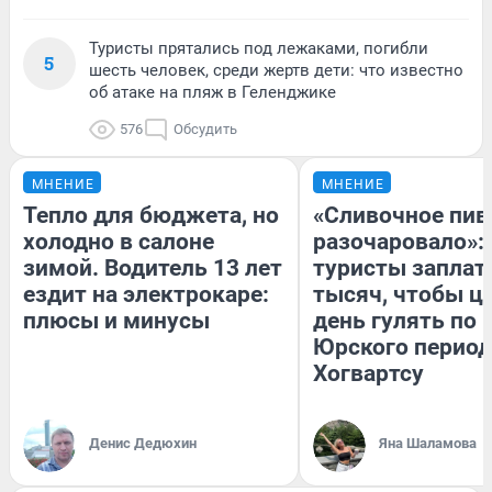
Туристы прятались под лежаками, погибли
5
шесть человек, среди жертв дети: что известно
об атаке на пляж в Геленджике
576
Обсудить
МНЕНИЕ
МНЕНИЕ
Тепло для бюджета, но
«Сливочное пив
холодно в салоне
разочаровало»:
зимой. Водитель 13 лет
туристы заплат
ездит на электрокаре:
тысяч, чтобы ц
плюсы и минусы
день гулять по 
Юрского период
Хогвартсу
Денис Дедюхин
Яна Шаламова