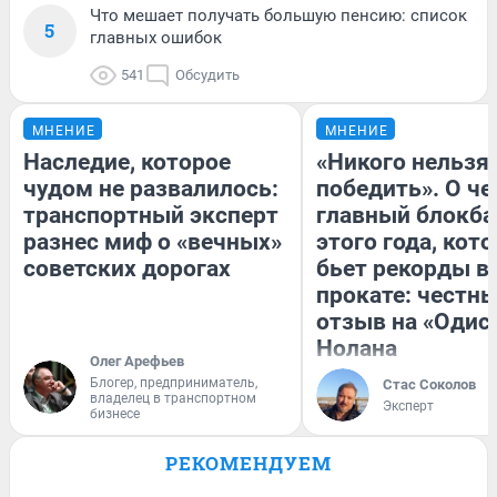
Что мешает получать большую пенсию: список
5
главных ошибок
541
Обсудить
МНЕНИЕ
МНЕНИЕ
Наследие, которое
«Никого нельзя
чудом не развалилось:
победить». О ч
транспортный эксперт
главный блокба
разнес миф о «вечных»
этого года, кот
советских дорогах
бьет рекорды в
прокате: честн
отзыв на «Одис
Нолана
Олег Арефьев
Блогер, предприниматель,
Стас Соколов
владелец в транспортном
Эксперт
бизнесе
РЕКОМЕНДУЕМ