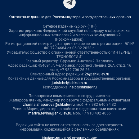
Контактные данные для Роскомнадзора и государственных органов
Сетевое издание «26.ру» (18+)
Зарегистрировано Федеральной службой по надзору в сфере связи,
информационных технологий и массовых коммуникаций
(Роскомнадзор).
Регистрационный номер и дата принятия решения о регистрации: ЭЛ №
ФС 77-84684 от 06.02.2023 г.
Учредитель: Общество с ограниченной ответственностью "ИНТЕРНЕТ
ТЕХНОЛОГИИ"
Главный редактор: Ефремов Анатолий Павлович
Адрес редакции: 454091, г. Челябинск, проспект Ленина, 26А, стр.2, 16
этаж, +7-982-706-26-26
Электронный адрес редакции:
26@shkulev.ru
Контактные данные для Роскомнадзора и государственных органов:
juristchel@shkulev.ru
Техподдержка:
help@shkulev.ru
По вопросам коммерческого сотрудничества:
Жапарова Жанна, менеджер по работе с федеральными клиентами
zhanna.zhaparova@shkulev.ru
, моб. + 7 982 640 34 32
Ревина Мария, директор по работе с федеральными клиентами
mariya.revina@shkulev.ru
, моб. +7 910 402 4056
Редакция сайта не несет ответственности за достоверность
информации, содержащейся в рекламных объявлениях.
Информация об ограничениях