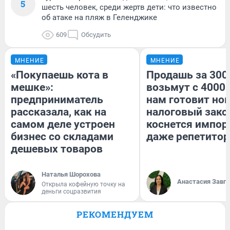
5
шесть человек, среди жертв дети: что известно
об атаке на пляж в Геленджике
609
Обсудить
МНЕНИЕ
МНЕНИЕ
«Покупаешь кота в
Продашь за 3000
мешке»:
возьмут с 4000.
предприниматель
нам готовит но
рассказала, как на
налоговый зако
самом деле устроен
коснется импор
бизнес со складами
даже репетитор
дешевых товаров
Наталья Шорохова
Анастасия Завг
Открыла кофейную точку на
деньги соцразвития
РЕКОМЕНДУЕМ