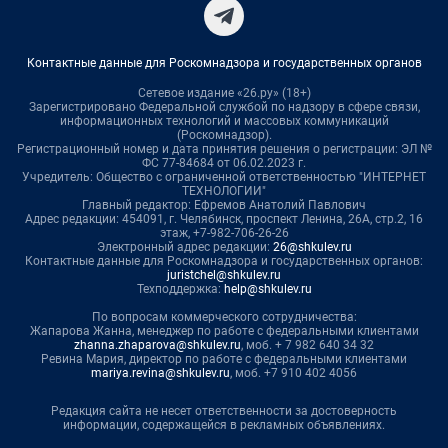
Контактные данные для Роскомнадзора и государственных органов
Сетевое издание «26.ру» (18+)
Зарегистрировано Федеральной службой по надзору в сфере связи,
информационных технологий и массовых коммуникаций
(Роскомнадзор).
Регистрационный номер и дата принятия решения о регистрации: ЭЛ №
ФС 77-84684 от 06.02.2023 г.
Учредитель: Общество с ограниченной ответственностью "ИНТЕРНЕТ
ТЕХНОЛОГИИ"
Главный редактор: Ефремов Анатолий Павлович
Адрес редакции: 454091, г. Челябинск, проспект Ленина, 26А, стр.2, 16
этаж, +7-982-706-26-26
Электронный адрес редакции:
26@shkulev.ru
Контактные данные для Роскомнадзора и государственных органов:
juristchel@shkulev.ru
Техподдержка:
help@shkulev.ru
По вопросам коммерческого сотрудничества:
Жапарова Жанна, менеджер по работе с федеральными клиентами
zhanna.zhaparova@shkulev.ru
, моб. + 7 982 640 34 32
Ревина Мария, директор по работе с федеральными клиентами
mariya.revina@shkulev.ru
, моб. +7 910 402 4056
Редакция сайта не несет ответственности за достоверность
информации, содержащейся в рекламных объявлениях.