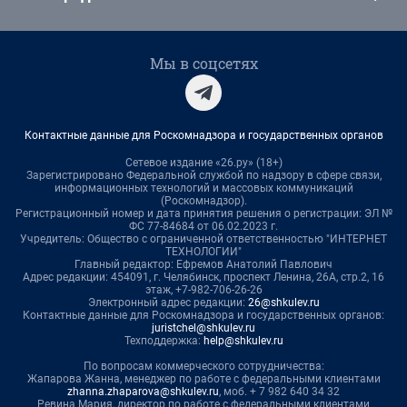
Мы в соцсетях
Контактные данные для Роскомнадзора и государственных органов
Сетевое издание «26.ру» (18+)
Зарегистрировано Федеральной службой по надзору в сфере связи,
информационных технологий и массовых коммуникаций
(Роскомнадзор).
Регистрационный номер и дата принятия решения о регистрации: ЭЛ №
ФС 77-84684 от 06.02.2023 г.
Учредитель: Общество с ограниченной ответственностью "ИНТЕРНЕТ
ТЕХНОЛОГИИ"
Главный редактор: Ефремов Анатолий Павлович
Адрес редакции: 454091, г. Челябинск, проспект Ленина, 26А, стр.2, 16
этаж, +7-982-706-26-26
Электронный адрес редакции:
26@shkulev.ru
Контактные данные для Роскомнадзора и государственных органов:
juristchel@shkulev.ru
Техподдержка:
help@shkulev.ru
По вопросам коммерческого сотрудничества:
Жапарова Жанна, менеджер по работе с федеральными клиентами
zhanna.zhaparova@shkulev.ru
, моб. + 7 982 640 34 32
Ревина Мария, директор по работе с федеральными клиентами