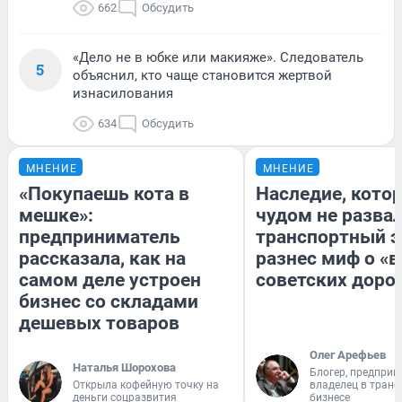
662
Обсудить
«Дело не в юбке или макияже». Следователь
5
объяснил, кто чаще становится жертвой
изнасилования
634
Обсудить
МНЕНИЕ
МНЕНИЕ
«Покупаешь кота в
Наследие, кото
мешке»:
чудом не разва
предприниматель
транспортный э
рассказала, как на
разнес миф о «
самом деле устроен
советских доро
бизнес со складами
дешевых товаров
Олег Арефьев
Наталья Шорохова
Блогер, предприн
Открыла кофейную точку на
владелец в тран
деньги соцразвития
бизнесе