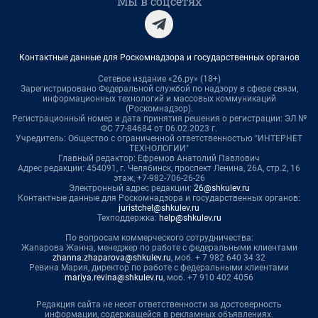
Мы в соцсетях
Контактные данные для Роскомнадзора и государственных органов
Сетевое издание «26.ру» (18+)
Зарегистрировано Федеральной службой по надзору в сфере связи,
информационных технологий и массовых коммуникаций
(Роскомнадзор).
Регистрационный номер и дата принятия решения о регистрации: ЭЛ №
ФС 77-84684 от 06.02.2023 г.
Учредитель: Общество с ограниченной ответственностью "ИНТЕРНЕТ
ТЕХНОЛОГИИ"
Главный редактор: Ефремов Анатолий Павлович
Адрес редакции: 454091, г. Челябинск, проспект Ленина, 26А, стр.2, 16
этаж, +7-982-706-26-26
Электронный адрес редакции:
26@shkulev.ru
Контактные данные для Роскомнадзора и государственных органов:
juristchel@shkulev.ru
Техподдержка:
help@shkulev.ru
По вопросам коммерческого сотрудничества:
Жапарова Жанна, менеджер по работе с федеральными клиентами
zhanna.zhaparova@shkulev.ru
, моб. + 7 982 640 34 32
Ревина Мария, директор по работе с федеральными клиентами
mariya.revina@shkulev.ru
, моб. +7 910 402 4056
Редакция сайта не несет ответственности за достоверность
информации, содержащейся в рекламных объявлениях.