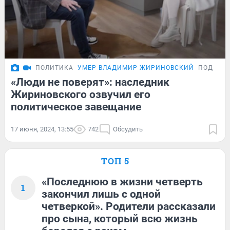
ПОЛИТИКА
УМЕР ВЛАДИМИР ЖИРИНОВСКИЙ
ПОДРОБ
«Люди не поверят»: наследник
Жириновского озвучил его
политическое завещание
17 июня, 2024, 13:55
742
Обсудить
ТОП 5
«Последнюю в жизни четверть
1
закончил лишь с одной
четверкой». Родители рассказали
про сына, который всю жизнь