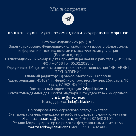
Мы в соцсетях
Контактные данные для Роскомнадзора и государственных органов
Сетевое издание «26.ру» (18+)
Зарегистрировано Федеральной службой по надзору в сфере связи,
информационных технологий и массовых коммуникаций
(Роскомнадзор).
Регистрационный номер и дата принятия решения о регистрации: ЭЛ №
ФС 77-84684 от 06.02.2023 г.
Учредитель: Общество с ограниченной ответственностью "ИНТЕРНЕТ
ТЕХНОЛОГИИ"
Главный редактор: Ефремов Анатолий Павлович
Адрес редакции: 454091, г. Челябинск, проспект Ленина, 26А, стр.2, 16
этаж, +7-982-706-26-26
Электронный адрес редакции:
26@shkulev.ru
Контактные данные для Роскомнадзора и государственных органов:
juristchel@shkulev.ru
Техподдержка:
help@shkulev.ru
По вопросам коммерческого сотрудничества:
Жапарова Жанна, менеджер по работе с федеральными клиентами
zhanna.zhaparova@shkulev.ru
, моб. + 7 982 640 34 32
Ревина Мария, директор по работе с федеральными клиентами
mariya.revina@shkulev.ru
, моб. +7 910 402 4056