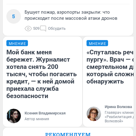
Бушует пожар, аэропорты закрыли: что
5
происходит после массовой атаки дронов
509
Обсудить
МНЕНИЕ
МНЕНИЕ
Мой банк меня
«Спуталась речь
бережет. Журналист
пургу». Врач — о
хотела снять 200
смертельном ди
тысяч, чтобы погасить
который сложн
кредит, — к ней домой
обнаружить
приехала служба
безопасности
Ирина Волкова
Главврач клиник
Ксения Владимирская
«Реабилитация д
Автор мнения
Волковой»
РЕКОМЕНДУЕМ