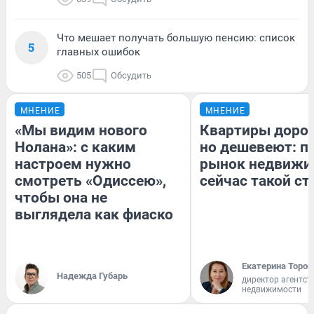
Что мешает получать большую пенсию: список
5
главных ошибок
505
Обсудить
МНЕНИЕ
МНЕНИЕ
«Мы видим нового
Квартиры доро
Нолана»: с каким
но дешевеют: п
настроем нужно
рынок недвижи
смотреть «Одиссею»,
сейчас такой с
чтобы она не
выглядела как фиаско
Екатерина Тороп
Надежда Губарь
директор агентст
недвижимости