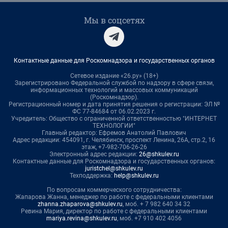
Мы в соцсетях
Контактные данные для Роскомнадзора и государственных органов
Сетевое издание «26.ру» (18+)
Зарегистрировано Федеральной службой по надзору в сфере связи,
информационных технологий и массовых коммуникаций
(Роскомнадзор).
Регистрационный номер и дата принятия решения о регистрации: ЭЛ №
ФС 77-84684 от 06.02.2023 г.
Учредитель: Общество с ограниченной ответственностью "ИНТЕРНЕТ
ТЕХНОЛОГИИ"
Главный редактор: Ефремов Анатолий Павлович
Адрес редакции: 454091, г. Челябинск, проспект Ленина, 26А, стр.2, 16
этаж, +7-982-706-26-26
Электронный адрес редакции:
26@shkulev.ru
Контактные данные для Роскомнадзора и государственных органов:
juristchel@shkulev.ru
Техподдержка:
help@shkulev.ru
По вопросам коммерческого сотрудничества:
Жапарова Жанна, менеджер по работе с федеральными клиентами
zhanna.zhaparova@shkulev.ru
, моб. + 7 982 640 34 32
Ревина Мария, директор по работе с федеральными клиентами
mariya.revina@shkulev.ru
, моб. +7 910 402 4056