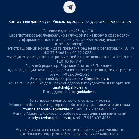
Контактные данные для Роскомнадзора и государственных органов
Сетевое издание «26.ру» (18+)
Зарегистрировано Федеральной службой по надзору в сфере связи,
информационных технологий и массовых коммуникаций
(Роскомнадзор).
Регистрационный номер и дата принятия решения о регистрации: ЭЛ №
ФС 77-84684 от 06.02.2023 г.
Учредитель: Общество с ограниченной ответственностью "ИНТЕРНЕТ
ТЕХНОЛОГИИ"
Главный редактор: Ефремов Анатолий Павлович
Адрес редакции: 454091, г. Челябинск, проспект Ленина, 26А, стр.2, 16
этаж, +7-982-706-26-26
Электронный адрес редакции:
26@shkulev.ru
Контактные данные для Роскомнадзора и государственных органов:
juristchel@shkulev.ru
Техподдержка:
help@shkulev.ru
По вопросам коммерческого сотрудничества:
Жапарова Жанна, менеджер по работе с федеральными клиентами
zhanna.zhaparova@shkulev.ru
, моб. + 7 982 640 34 32
Ревина Мария, директор по работе с федеральными клиентами
mariya.revina@shkulev.ru
, моб. +7 910 402 4056
Редакция сайта не несет ответственности за достоверность
информации, содержащейся в рекламных объявлениях.