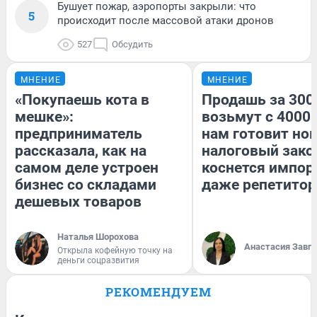
Бушует пожар, аэропорты закрыли: что
5
происходит после массовой атаки дронов
527
Обсудить
МНЕНИЕ
МНЕНИЕ
«Покупаешь кота в
Продашь за 3000
мешке»:
возьмут с 4000.
предприниматель
нам готовит но
рассказала, как на
налоговый зако
самом деле устроен
коснется импор
бизнес со складами
даже репетитор
дешевых товаров
Наталья Шорохова
Анастасия Завг
Открыла кофейную точку на
деньги соцразвития
РЕКОМЕНДУЕМ