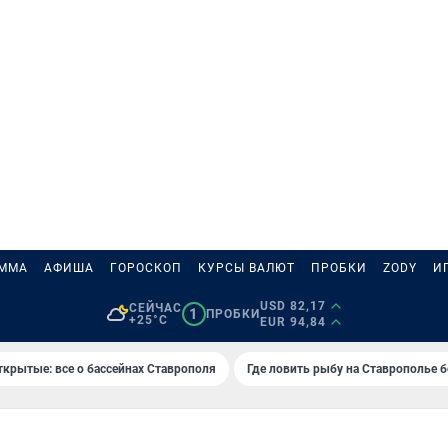
АММА
АФИША
ГОРОСКОП
КУРСЫ ВАЛЮТ
ПРОБКИ
ZODY
И
USD 82,17
СЕЙЧАС
1
ПРОБКИ
+25°C
EUR 94,84
ткрытые: все о бассейнах Ставрополя
Где ловить рыбу на Ставрополье 