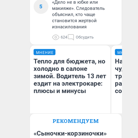
«Дело не в юбке или
5
макияже». Следователь
объяснил, кто чаще
становится жертвой
изнасилования
624
Обсудить
МНЕНИЕ
МНЕНИЕ
Тепло для бюджета, но
Наслед
холодно в салоне
чудом 
зимой. Водитель 13 лет
трансп
ездит на электрокаре:
разнес
плюсы и минусы
советс
Ол
РЕКОМЕНДУЕМ
Бл
Денис Дедюхин
вл
би
«Сыночки-корзиночки»