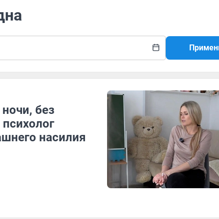
дна
Примен
ночи, без
 психолог
ашнего насилия