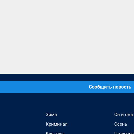
Сообщить новость
Зима
Он и она
Криминал
Осень
Культура
Политик