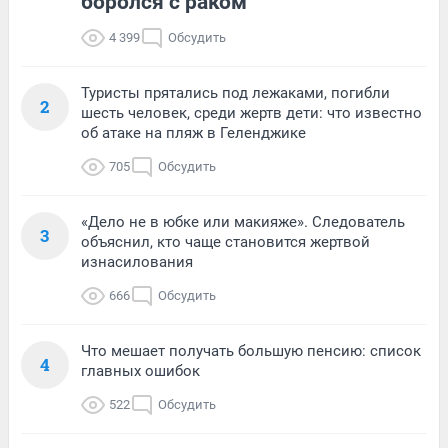
боролся с раком
4 399
Обсудить
Туристы прятались под лежаками, погибли
2
шесть человек, среди жертв дети: что известно
об атаке на пляж в Геленджике
705
Обсудить
«Дело не в юбке или макияже». Следователь
3
объяснил, кто чаще становится жертвой
изнасилования
666
Обсудить
Что мешает получать большую пенсию: список
4
главных ошибок
522
Обсудить