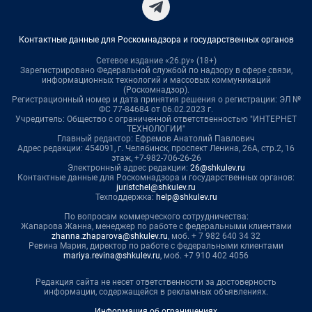
Контактные данные для Роскомнадзора и государственных органов
Сетевое издание «26.ру» (18+)
Зарегистрировано Федеральной службой по надзору в сфере связи,
информационных технологий и массовых коммуникаций
(Роскомнадзор).
Регистрационный номер и дата принятия решения о регистрации: ЭЛ №
ФС 77-84684 от 06.02.2023 г.
Учредитель: Общество с ограниченной ответственностью "ИНТЕРНЕТ
ТЕХНОЛОГИИ"
Главный редактор: Ефремов Анатолий Павлович
Адрес редакции: 454091, г. Челябинск, проспект Ленина, 26А, стр.2, 16
этаж, +7-982-706-26-26
Электронный адрес редакции:
26@shkulev.ru
Контактные данные для Роскомнадзора и государственных органов:
juristchel@shkulev.ru
Техподдержка:
help@shkulev.ru
По вопросам коммерческого сотрудничества:
Жапарова Жанна, менеджер по работе с федеральными клиентами
zhanna.zhaparova@shkulev.ru
, моб. + 7 982 640 34 32
Ревина Мария, директор по работе с федеральными клиентами
mariya.revina@shkulev.ru
, моб. +7 910 402 4056
Редакция сайта не несет ответственности за достоверность
информации, содержащейся в рекламных объявлениях.
Информация об ограничениях