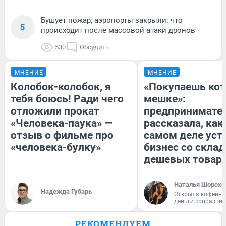
Бушует пожар, аэропорты закрыли: что
5
происходит после массовой атаки дронов
530
Обсудить
МНЕНИЕ
МНЕНИЕ
Колобок-колобок, я
«Покупаешь кот
тебя боюсь! Ради чего
мешке»:
отложили прокат
предпринимате
«Человека-паука» —
рассказала, как
отзыв о фильме про
самом деле уст
«человека-булку»
бизнес со скла
дешевых товар
Наталья Шорохо
Надежда Губарь
Открыла кофейну
деньги соцразви
РЕКОМЕНДУЕМ