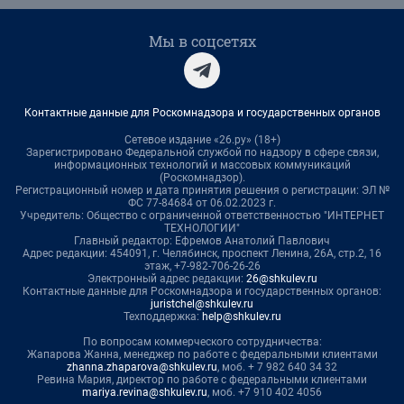
Мы в соцсетях
Контактные данные для Роскомнадзора и государственных органов
Сетевое издание «26.ру» (18+)
Зарегистрировано Федеральной службой по надзору в сфере связи,
информационных технологий и массовых коммуникаций
(Роскомнадзор).
Регистрационный номер и дата принятия решения о регистрации: ЭЛ №
ФС 77-84684 от 06.02.2023 г.
Учредитель: Общество с ограниченной ответственностью "ИНТЕРНЕТ
ТЕХНОЛОГИИ"
Главный редактор: Ефремов Анатолий Павлович
Адрес редакции: 454091, г. Челябинск, проспект Ленина, 26А, стр.2, 16
этаж, +7-982-706-26-26
Электронный адрес редакции:
26@shkulev.ru
Контактные данные для Роскомнадзора и государственных органов:
juristchel@shkulev.ru
Техподдержка:
help@shkulev.ru
По вопросам коммерческого сотрудничества:
Жапарова Жанна, менеджер по работе с федеральными клиентами
zhanna.zhaparova@shkulev.ru
, моб. + 7 982 640 34 32
Ревина Мария, директор по работе с федеральными клиентами
mariya.revina@shkulev.ru
, моб. +7 910 402 4056