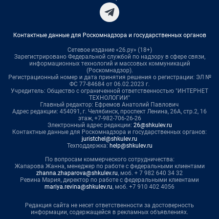
Контактные данные для Роскомнадзора и государственных органов
Сетевое издание «26.ру» (18+)
Зарегистрировано Федеральной службой по надзору в сфере связи,
информационных технологий и массовых коммуникаций
(Роскомнадзор).
Регистрационный номер и дата принятия решения о регистрации: ЭЛ №
ФС 77-84684 от 06.02.2023 г.
Учредитель: Общество с ограниченной ответственностью "ИНТЕРНЕТ
ТЕХНОЛОГИИ"
Главный редактор: Ефремов Анатолий Павлович
Адрес редакции: 454091, г. Челябинск, проспект Ленина, 26А, стр.2, 16
этаж, +7-982-706-26-26
Электронный адрес редакции:
26@shkulev.ru
Контактные данные для Роскомнадзора и государственных органов:
juristchel@shkulev.ru
Техподдержка:
help@shkulev.ru
По вопросам коммерческого сотрудничества:
Жапарова Жанна, менеджер по работе с федеральными клиентами
zhanna.zhaparova@shkulev.ru
, моб. + 7 982 640 34 32
Ревина Мария, директор по работе с федеральными клиентами
mariya.revina@shkulev.ru
, моб. +7 910 402 4056
Редакция сайта не несет ответственности за достоверность
информации, содержащейся в рекламных объявлениях.