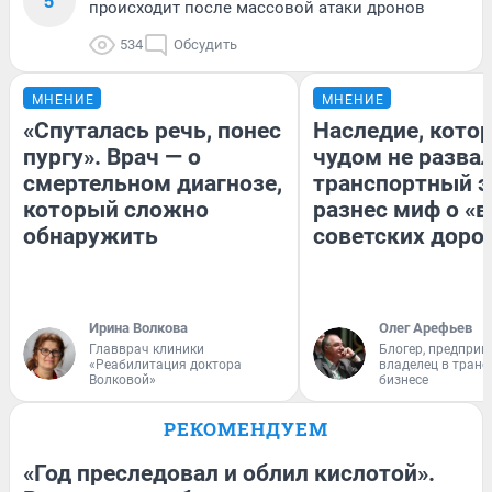
5
происходит после массовой атаки дронов
534
Обсудить
МНЕНИЕ
МНЕНИЕ
«Спуталась речь, понес
Наследие, кото
пургу». Врач — о
чудом не разва
смертельном диагнозе,
транспортный э
который сложно
разнес миф о «
обнаружить
советских доро
Ирина Волкова
Олег Арефьев
Главврач клиники
Блогер, предприн
«Реабилитация доктора
владелец в тран
Волковой»
бизнесе
РЕКОМЕНДУЕМ
«Год преследовал и облил кислотой».