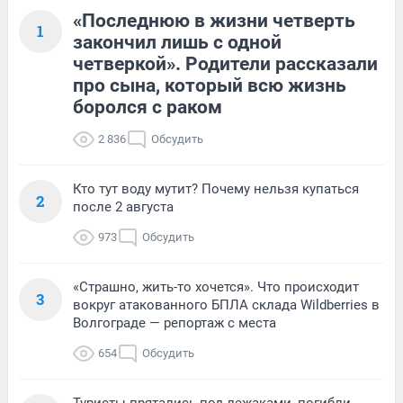
«Последнюю в жизни четверть
1
закончил лишь с одной
четверкой». Родители рассказали
про сына, который всю жизнь
боролся с раком
2 836
Обсудить
Кто тут воду мутит? Почему нельзя купаться
2
после 2 августа
973
Обсудить
«Страшно, жить-то хочется». Что происходит
3
вокруг атакованного БПЛА склада Wildberries в
Волгограде — репортаж с места
654
Обсудить
Туристы прятались под лежаками, погибли