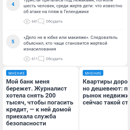
4
шесть человек, среди жертв дети: что известно
об атаке на пляж в Геленджике
641
Обсудить
«Дело не в юбке или макияже». Следователь
5
объяснил, кто чаще становится жертвой
изнасилования
611
Обсудить
МНЕНИЕ
МНЕНИЕ
Мой банк меня
Квартиры доро
бережет. Журналист
но дешевеют: п
хотела снять 200
рынок недвижи
тысяч, чтобы погасить
сейчас такой с
кредит, — к ней домой
приехала служба
безопасности