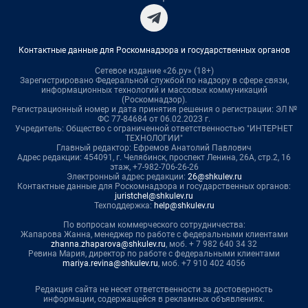
Контактные данные для Роскомнадзора и государственных органов
Сетевое издание «26.ру» (18+)
Зарегистрировано Федеральной службой по надзору в сфере связи,
информационных технологий и массовых коммуникаций
(Роскомнадзор).
Регистрационный номер и дата принятия решения о регистрации: ЭЛ №
ФС 77-84684 от 06.02.2023 г.
Учредитель: Общество с ограниченной ответственностью "ИНТЕРНЕТ
ТЕХНОЛОГИИ"
Главный редактор: Ефремов Анатолий Павлович
Адрес редакции: 454091, г. Челябинск, проспект Ленина, 26А, стр.2, 16
этаж, +7-982-706-26-26
Электронный адрес редакции:
26@shkulev.ru
Контактные данные для Роскомнадзора и государственных органов:
juristchel@shkulev.ru
Техподдержка:
help@shkulev.ru
По вопросам коммерческого сотрудничества:
Жапарова Жанна, менеджер по работе с федеральными клиентами
zhanna.zhaparova@shkulev.ru
, моб. + 7 982 640 34 32
Ревина Мария, директор по работе с федеральными клиентами
mariya.revina@shkulev.ru
, моб. +7 910 402 4056
Редакция сайта не несет ответственности за достоверность
информации, содержащейся в рекламных объявлениях.