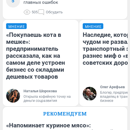
5
главных ошибок
505
Обсудить
МНЕНИЕ
МНЕНИЕ
«Покупаешь кота в
Наследие, кото
мешке»:
чудом не разва
предприниматель
транспортный э
рассказала, как на
разнес миф о «
самом деле устроен
советских доро
бизнес со складами
дешевых товаров
Олег Арефьев
Наталья Шорохова
Блогер, предприн
Открыла кофейную точку на
владелец в тран
деньги соцразвития
бизнесе
РЕКОМЕНДУЕМ
«Напоминает куриное мясо»: