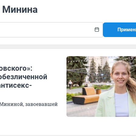
а Минина
Примен
овского»:
обезличенной
антисекс-
 Мининой, завоевавшей