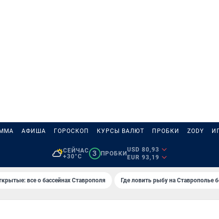
АММА
АФИША
ГОРОСКОП
КУРСЫ ВАЛЮТ
ПРОБКИ
ZODY
И
USD 80,93
СЕЙЧАС
3
ПРОБКИ
+30°C
EUR 93,19
ткрытые: все о бассейнах Ставрополя
Где ловить рыбу на Ставрополье 