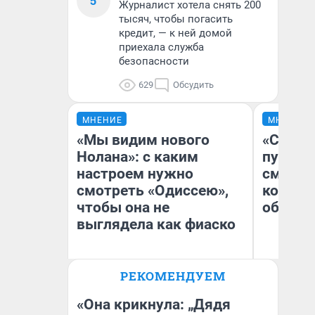
5
Журналист хотела снять 200
тысяч, чтобы погасить
кредит, — к ней домой
приехала служба
безопасности
629
Обсудить
МНЕНИЕ
МНЕНИЕ
«Мы видим нового
«Спутал
Нолана»: с каким
пургу».
настроем нужно
смерте
смотреть «Одиссею»,
которы
чтобы она не
обнару
выглядела как фиаско
Ир
РЕКОМЕНДУЕМ
Гл
Надежда Губарь
«Р
Во
«Она крикнула: „Дядя