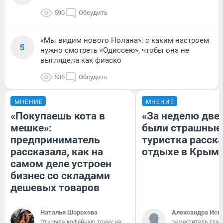
590
Обсудить
«Мы видим нового Нолана»: с каким настроем
5
нужно смотреть «Одиссею», чтобы она не
выглядела как фиаско
538
Обсудить
МНЕНИЕ
МНЕНИЕ
«Покупаешь кота в
«За неделю две
мешке»:
были страшные
предприниматель
туристка расска
рассказала, как на
отдыхе в Крым
самом деле устроен
бизнес со складами
дешевых товаров
Наталья Шорохова
Александра Исм
Открыла кофейную точку на
заместитель глав