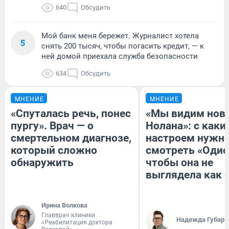
640
Обсудить
Мой банк меня бережет. Журналист хотела
5
снять 200 тысяч, чтобы погасить кредит, — к
ней домой приехала служба безопасности
634
Обсудить
МНЕНИЕ
МНЕНИЕ
«Спуталась речь, понес
«Мы видим нов
пургу». Врач — о
Нолана»: с каки
смертельном диагнозе,
настроем нужн
который сложно
смотреть «Одис
обнаружить
чтобы она не
выглядела как 
Ирина Волкова
Главврач клиники
Надежда Губарь
«Реабилитация доктора