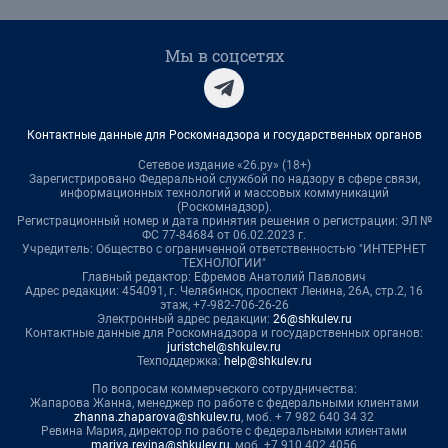
Мы в соцсетях
Контактные данные для Роскомнадзора и государственных органов
Сетевое издание «26.ру» (18+)
Зарегистрировано Федеральной службой по надзору в сфере связи,
информационных технологий и массовых коммуникаций
(Роскомнадзор).
Регистрационный номер и дата принятия решения о регистрации: ЭЛ №
ФС 77-84684 от 06.02.2023 г.
Учредитель: Общество с ограниченной ответственностью "ИНТЕРНЕТ
ТЕХНОЛОГИИ"
Главный редактор: Ефремов Анатолий Павлович
Адрес редакции: 454091, г. Челябинск, проспект Ленина, 26А, стр.2, 16
этаж, +7-982-706-26-26
Электронный адрес редакции:
26@shkulev.ru
Контактные данные для Роскомнадзора и государственных органов:
juristchel@shkulev.ru
Техподдержка:
help@shkulev.ru
По вопросам коммерческого сотрудничества:
Жапарова Жанна, менеджер по работе с федеральными клиентами
zhanna.zhaparova@shkulev.ru
, моб. + 7 982 640 34 32
Ревина Мария, директор по работе с федеральными клиентами
mariya.revina@shkulev.ru
, моб. +7 910 402 4056