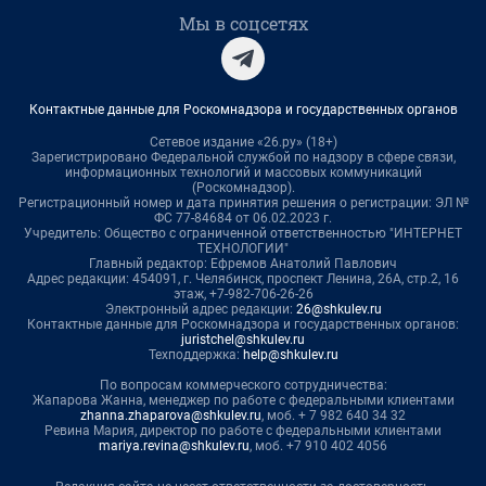
Мы в соцсетях
Контактные данные для Роскомнадзора и государственных органов
Сетевое издание «26.ру» (18+)
Зарегистрировано Федеральной службой по надзору в сфере связи,
информационных технологий и массовых коммуникаций
(Роскомнадзор).
Регистрационный номер и дата принятия решения о регистрации: ЭЛ №
ФС 77-84684 от 06.02.2023 г.
Учредитель: Общество с ограниченной ответственностью "ИНТЕРНЕТ
ТЕХНОЛОГИИ"
Главный редактор: Ефремов Анатолий Павлович
Адрес редакции: 454091, г. Челябинск, проспект Ленина, 26А, стр.2, 16
этаж, +7-982-706-26-26
Электронный адрес редакции:
26@shkulev.ru
Контактные данные для Роскомнадзора и государственных органов:
juristchel@shkulev.ru
Техподдержка:
help@shkulev.ru
По вопросам коммерческого сотрудничества:
Жапарова Жанна, менеджер по работе с федеральными клиентами
zhanna.zhaparova@shkulev.ru
, моб. + 7 982 640 34 32
Ревина Мария, директор по работе с федеральными клиентами
mariya.revina@shkulev.ru
, моб. +7 910 402 4056