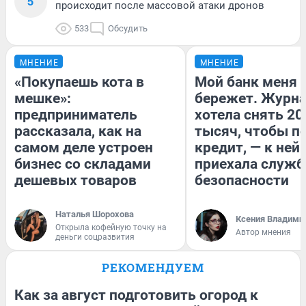
5
происходит после массовой атаки дронов
533
Обсудить
МНЕНИЕ
МНЕНИЕ
«Покупаешь кота в
Мой банк меня
мешке»:
бережет. Журн
предприниматель
хотела снять 20
рассказала, как на
тысяч, чтобы п
самом деле устроен
кредит, — к ней
бизнес со складами
приехала служб
дешевых товаров
безопасности
Наталья Шорохова
Ксения Владими
Открыла кофейную точку на
Автор мнения
деньги соцразвития
РЕКОМЕНДУЕМ
Как за август подготовить огород к