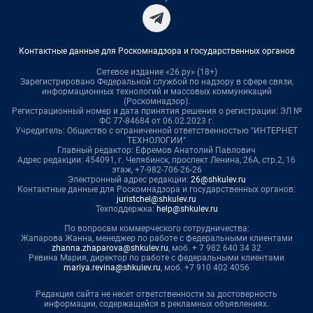
Контактные данные для Роскомнадзора и государственных органов
Сетевое издание «26.ру» (18+)
Зарегистрировано Федеральной службой по надзору в сфере связи,
информационных технологий и массовых коммуникаций
(Роскомнадзор).
Регистрационный номер и дата принятия решения о регистрации: ЭЛ №
ФС 77-84684 от 06.02.2023 г.
Учредитель: Общество с ограниченной ответственностью "ИНТЕРНЕТ
ТЕХНОЛОГИИ"
Главный редактор: Ефремов Анатолий Павлович
Адрес редакции: 454091, г. Челябинск, проспект Ленина, 26А, стр.2, 16
этаж, +7-982-706-26-26
Электронный адрес редакции:
26@shkulev.ru
Контактные данные для Роскомнадзора и государственных органов:
juristchel@shkulev.ru
Техподдержка:
help@shkulev.ru
По вопросам коммерческого сотрудничества:
Жапарова Жанна, менеджер по работе с федеральными клиентами
zhanna.zhaparova@shkulev.ru
, моб. + 7 982 640 34 32
Ревина Мария, директор по работе с федеральными клиентами
mariya.revina@shkulev.ru
, моб. +7 910 402 4056
Редакция сайта не несет ответственности за достоверность
информации, содержащейся в рекламных объявлениях.