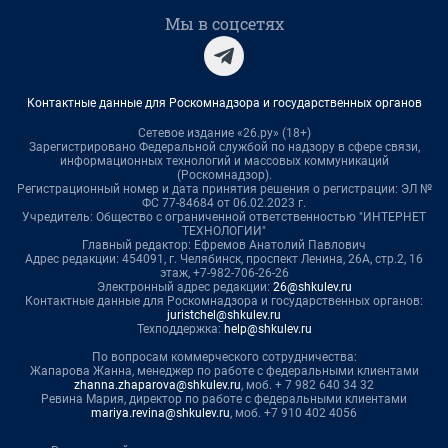
Мы в соцсетях
Контактные данные для Роскомнадзора и государственных органов
Сетевое издание «26.ру» (18+)
Зарегистрировано Федеральной службой по надзору в сфере связи,
информационных технологий и массовых коммуникаций
(Роскомнадзор).
Регистрационный номер и дата принятия решения о регистрации: ЭЛ №
ФС 77-84684 от 06.02.2023 г.
Учредитель: Общество с ограниченной ответственностью "ИНТЕРНЕТ
ТЕХНОЛОГИИ"
Главный редактор: Ефремов Анатолий Павлович
Адрес редакции: 454091, г. Челябинск, проспект Ленина, 26А, стр.2, 16
этаж, +7-982-706-26-26
Электронный адрес редакции:
26@shkulev.ru
Контактные данные для Роскомнадзора и государственных органов:
juristchel@shkulev.ru
Техподдержка:
help@shkulev.ru
По вопросам коммерческого сотрудничества:
Жапарова Жанна, менеджер по работе с федеральными клиентами
zhanna.zhaparova@shkulev.ru
, моб. + 7 982 640 34 32
Ревина Мария, директор по работе с федеральными клиентами
mariya.revina@shkulev.ru
, моб. +7 910 402 4056