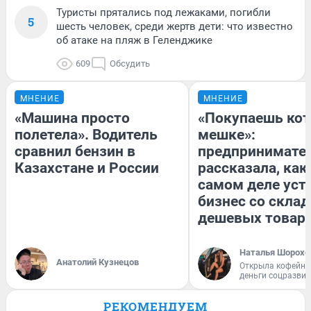
Туристы прятались под лежаками, погибли
5
шесть человек, среди жертв дети: что известно
об атаке на пляж в Геленджике
609
Обсудить
МНЕНИЕ
МНЕНИЕ
«Машина просто
«Покупаешь кот
полетела». Водитель
мешке»:
сравнил бензин в
предпринимате
Казахстане и России
рассказала, как
самом деле уст
бизнес со скла
дешевых товар
Наталья Шорохо
Анатолий Кузнецов
Открыла кофейну
деньги соцразви
РЕКОМЕНДУЕМ