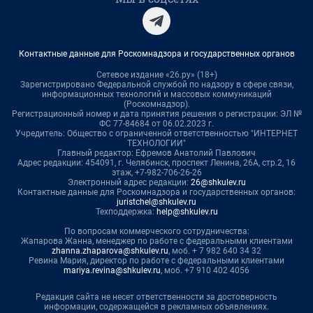
Контактные данные для Роскомнадзора и государственных органов
Сетевое издание «26.ру» (18+)
Зарегистрировано Федеральной службой по надзору в сфере связи,
информационных технологий и массовых коммуникаций
(Роскомнадзор).
Регистрационный номер и дата принятия решения о регистрации: ЭЛ №
ФС 77-84684 от 06.02.2023 г.
Учредитель: Общество с ограниченной ответственностью "ИНТЕРНЕТ
ТЕХНОЛОГИИ"
Главный редактор: Ефремов Анатолий Павлович
Адрес редакции: 454091, г. Челябинск, проспект Ленина, 26А, стр.2, 16
этаж, +7-982-706-26-26
Электронный адрес редакции:
26@shkulev.ru
Контактные данные для Роскомнадзора и государственных органов:
juristchel@shkulev.ru
Техподдержка:
help@shkulev.ru
По вопросам коммерческого сотрудничества:
Жапарова Жанна, менеджер по работе с федеральными клиентами
zhanna.zhaparova@shkulev.ru
, моб. + 7 982 640 34 32
Ревина Мария, директор по работе с федеральными клиентами
mariya.revina@shkulev.ru
, моб. +7 910 402 4056
Редакция сайта не несет ответственности за достоверность
информации, содержащейся в рекламных объявлениях.