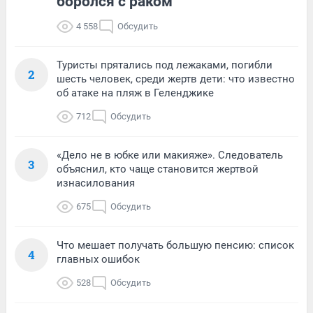
боролся с раком
4 558
Обсудить
Туристы прятались под лежаками, погибли
2
шесть человек, среди жертв дети: что известно
об атаке на пляж в Геленджике
712
Обсудить
«Дело не в юбке или макияже». Следователь
3
объяснил, кто чаще становится жертвой
изнасилования
675
Обсудить
Что мешает получать большую пенсию: список
4
главных ошибок
528
Обсудить