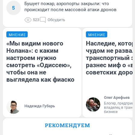
Бушует пожар, аэропорты закрыли: что
5
происходит после массовой атаки дронов
523
Обсудить
МНЕНИЕ
МНЕНИЕ
«Мы видим нового
Наследие, кото
Нолана»: с каким
чудом не разва
настроем нужно
транспортный э
смотреть «Одиссею»,
разнес миф о «
чтобы она не
советских доро
выглядела как фиаско
Олег Арефьев
Блогер, предприн
Надежда Губарь
владелец в тран
бизнесе
РЕКОМЕНДУЕМ