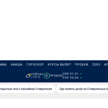
АММА
АФИША
ГОРОСКОП
КУРСЫ ВАЛЮТ
ПРОБКИ
ZODY
И
USD 81,41
СЕЙЧАС
0
ПРОБКИ
+19°C
EUR 94,06
ткрытые: все о бассейнах Ставрополя
Где ловить рыбу на Ставрополье 