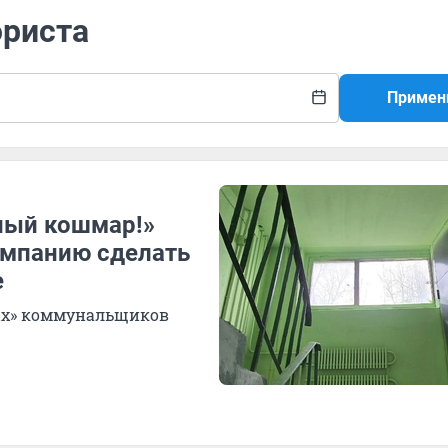
юриста
Примен
еный кошмар!»
омпанию сделать
е
ых» коммунальщиков