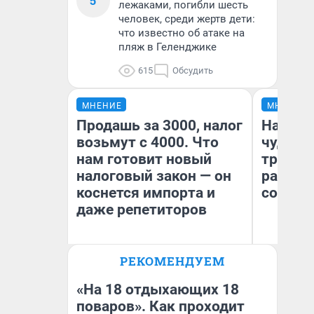
5
лежаками, погибли шесть
человек, среди жертв дети:
что известно об атаке на
пляж в Геленджике
615
Обсудить
МНЕНИЕ
МНЕНИЕ
Продашь за 3000, налог
Наслед
возьмут с 4000. Что
чудом 
нам готовит новый
трансп
налоговый закон — он
разнес
коснется импорта и
советс
даже репетиторов
Ол
РЕКОМЕНДУЕМ
Бл
Анастасия Завгородняя
вл
би
«На 18 отдыхающих 18
поваров». Как проходит