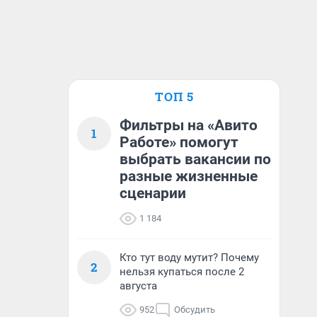
ТОП 5
Фильтры на «Авито
1
Работе» помогут
выбрать вакансии по
разные жизненные
сценарии
1 184
Кто тут воду мутит? Почему
2
нельзя купаться после 2
августа
952
Обсудить