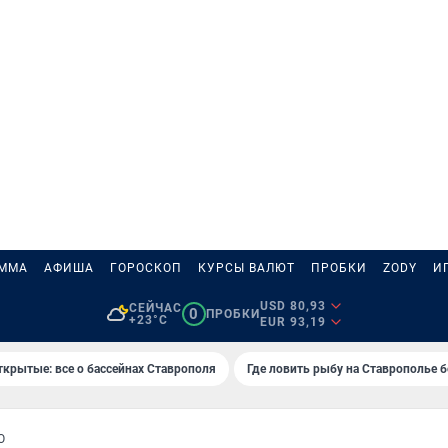
АММА
АФИША
ГОРОСКОП
КУРСЫ ВАЛЮТ
ПРОБКИ
ZODY
И
USD 80,93
СЕЙЧАС
0
ПРОБКИ
+23°C
EUR 93,19
ткрытые: все о бассейнах Ставрополя
Где ловить рыбу на Ставрополье 
О