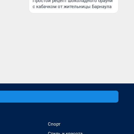
Простой рецепт шоколадного брауни
с кабачком от жительницы Барнаула
Спорт
Стиль и красота