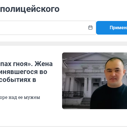
 полицейского
Примен
апах гноя». Жена
инявшегося во
 событиях в
оре над ее мужем