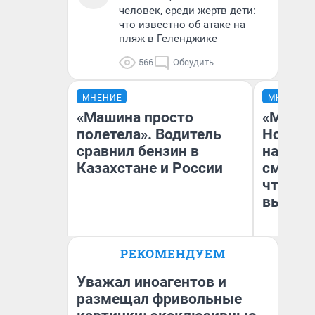
человек, среди жертв дети:
что известно об атаке на
пляж в Геленджике
566
Обсудить
МНЕНИЕ
МНЕНИЕ
«Машина просто
«Мы ви
полетела». Водитель
Нолана
сравнил бензин в
настро
Казахстане и России
смотре
чтобы 
выгляд
РЕКОМЕНДУЕМ
Анатолий Кузнецов
На
Уважал иноагентов и
размещал фривольные