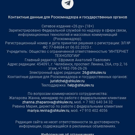
Контактные данные для Роскомнадзора и государственных органов
Сетевое издание «26.ру» (18+)
Зарегистрировано Федеральной службой по надзору в сфере связи,
информационных технологий и массовых коммуникаций
(Роскомнадзор).
Регистрационный номер и дата принятия решения о регистрации: ЭЛ №
ФС 77-84684 от 06.02.2023 г.
Учредитель: Общество с ограниченной ответственностью "ИНТЕРНЕТ
ТЕХНОЛОГИИ"
Главный редактор: Ефремов Анатолий Павлович
Адрес редакции: 454091, г. Челябинск, проспект Ленина, 26А, стр.2, 16
этаж, +7-982-706-26-26
Электронный адрес редакции:
26@shkulev.ru
Контактные данные для Роскомнадзора и государственных органов:
juristchel@shkulev.ru
Техподдержка:
help@shkulev.ru
По вопросам коммерческого сотрудничества:
Жапарова Жанна, менеджер по работе с федеральными клиентами
zhanna.zhaparova@shkulev.ru
, моб. + 7 982 640 34 32
Ревина Мария, директор по работе с федеральными клиентами
mariya.revina@shkulev.ru
, моб. +7 910 402 4056
Редакция сайта не несет ответственности за достоверность
информации, содержащейся в рекламных объявлениях.
Информация об ограничениях