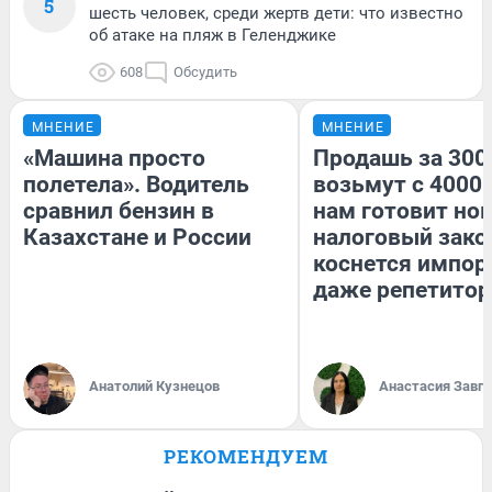
5
шесть человек, среди жертв дети: что известно
об атаке на пляж в Геленджике
608
Обсудить
МНЕНИЕ
МНЕНИЕ
«Машина просто
Продашь за 3000
полетела». Водитель
возьмут с 4000.
сравнил бензин в
нам готовит но
Казахстане и России
налоговый зако
коснется импор
даже репетитор
Анатолий Кузнецов
Анастасия Завг
РЕКОМЕНДУЕМ