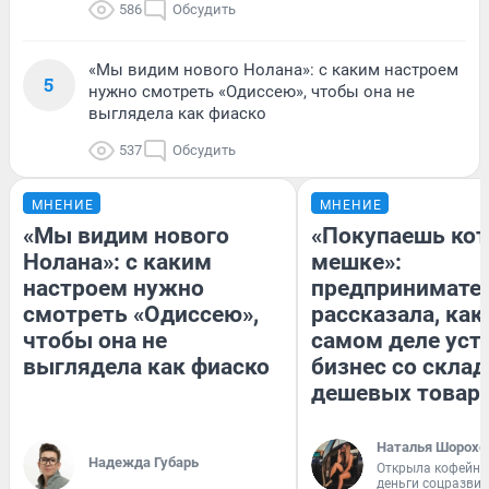
586
Обсудить
«Мы видим нового Нолана»: с каким настроем
5
нужно смотреть «Одиссею», чтобы она не
выглядела как фиаско
537
Обсудить
МНЕНИЕ
МНЕНИЕ
«Мы видим нового
«Покупаешь кот
Нолана»: с каким
мешке»:
настроем нужно
предпринимате
смотреть «Одиссею»,
рассказала, как
чтобы она не
самом деле уст
выглядела как фиаско
бизнес со скла
дешевых товар
Наталья Шорохо
Надежда Губарь
Открыла кофейну
деньги соцразви