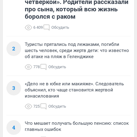
четверкой». Родители рассказали
про сына, который всю жизнь
боролся с раком
6 409
Обсудить
Туристы прятались под лежаками, погибли
2
шесть человек, среди жертв дети: что известно
об атаке на пляж в Геленджике
778
Обсудить
«Дело не в юбке или макияже». Следователь
3
объяснил, кто чаще становится жертвой
изнасилования
725
Обсудить
Что мешает получать большую пенсию: список
4
главных ошибок