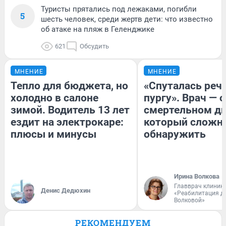
Туристы прятались под лежаками, погибли
5
шесть человек, среди жертв дети: что известно
об атаке на пляж в Геленджике
621
Обсудить
МНЕНИЕ
МНЕНИЕ
Тепло для бюджета, но
«Спуталась речь
холодно в салоне
пургу». Врач — о
зимой. Водитель 13 лет
смертельном ди
ездит на электрокаре:
который сложн
плюсы и минусы
обнаружить
Ирина Волкова
Главврач клиник
Денис Дедюхин
«Реабилитация д
Волковой»
РЕКОМЕНДУЕМ