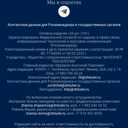
Мы в соцсетях
Контактные данные для Роскомнадзора и государственных органов
Сетевое издание «26.ру» (18+)
Зарегистрировано Федеральной службой по надзору в сфере связи,
информационных технологий и массовых коммуникаций
(Роскомнадзор).
Регистрационный номер и дата принятия решения о регистрации: ЭЛ №
ФС 77-84684 от 06.02.2023 г.
Учредитель: Общество с ограниченной ответственностью "ИНТЕРНЕТ
ТЕХНОЛОГИИ"
Главный редактор: Ефремов Анатолий Павлович
Адрес редакции: 454091, г. Челябинск, проспект Ленина, 26А, стр.2, 16
этаж, +7-982-706-26-26
Электронный адрес редакции:
26@shkulev.ru
Контактные данные для Роскомнадзора и государственных органов:
juristchel@shkulev.ru
Техподдержка:
help@shkulev.ru
По вопросам коммерческого сотрудничества:
Жапарова Жанна, менеджер по работе с федеральными клиентами
zhanna.zhaparova@shkulev.ru
, моб. + 7 982 640 34 32
Ревина Мария, директор по работе с федеральными клиентами
mariya.revina@shkulev.ru
, моб. +7 910 402 4056
Редакция сайта не несет ответственности за достоверность