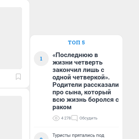
ТОП 5
«Последнюю в
1
жизни четверть
закончил лишь с
одной четверкой».
Родители рассказали
про сына, который
всю жизнь боролся с
раком
4 278
Обсудить
Туристы прятались под