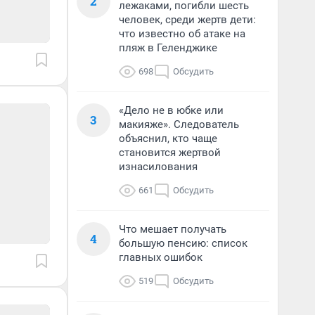
2
лежаками, погибли шесть
человек, среди жертв дети:
что известно об атаке на
пляж в Геленджике
698
Обсудить
«Дело не в юбке или
3
макияже». Следователь
объяснил, кто чаще
становится жертвой
изнасилования
661
Обсудить
Что мешает получать
4
большую пенсию: список
главных ошибок
519
Обсудить