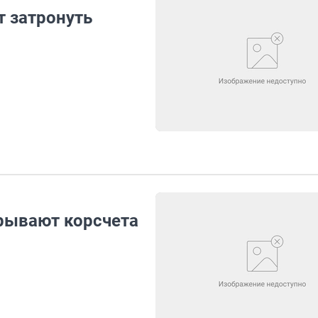
т затронуть
рывают корсчета