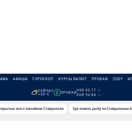
АММА
АФИША
ГОРОСКОП
КУРСЫ ВАЛЮТ
ПРОБКИ
ZODY
И
USD 82,17
СЕЙЧАС
2
ПРОБКИ
+30°C
EUR 94,84
ткрытые: все о бассейнах Ставрополя
Где ловить рыбу на Ставрополье 