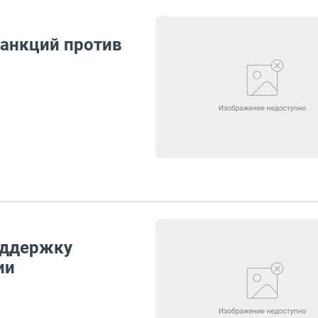
анкций против
оддержку
ии