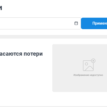
и
Примен
асаются потери