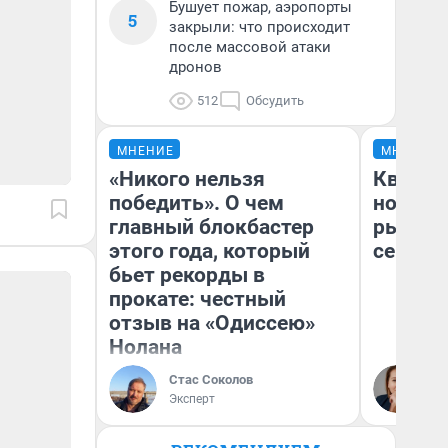
Бушует пожар, аэропорты
5
закрыли: что происходит
после массовой атаки
дронов
512
Обсудить
МНЕНИЕ
МНЕНИЕ
«Никого нельзя
Кварти
победить». О чем
но деш
главный блокбастер
рынок 
этого года, который
сейчас
бьет рекорды в
прокате: честный
отзыв на «Одиссею»
Нолана
Ек
Стас Соколов
ди
Эксперт
не