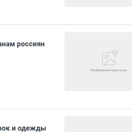
анам россиян
рок и одежды