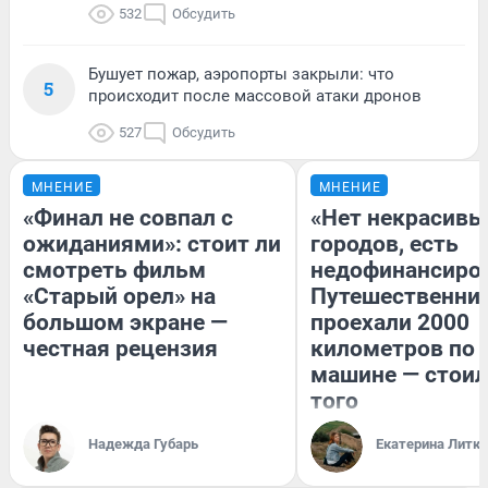
532
Обсудить
Бушует пожар, аэропорты закрыли: что
5
происходит после массовой атаки дронов
527
Обсудить
МНЕНИЕ
МНЕНИЕ
«Финал не совпал с
«Нет некрасивы
ожиданиями»: стоит ли
городов, есть
смотреть фильм
недофинансиро
«Старый орел» на
Путешественни
большом экране —
проехали 2000
честная рецензия
километров по 
машине — стоил
того
Надежда Губарь
Екатерина Литк