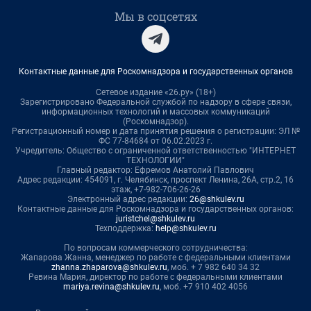
Мы в соцсетях
Контактные данные для Роскомнадзора и государственных органов
Сетевое издание «26.ру» (18+)
Зарегистрировано Федеральной службой по надзору в сфере связи,
информационных технологий и массовых коммуникаций
(Роскомнадзор).
Регистрационный номер и дата принятия решения о регистрации: ЭЛ №
ФС 77-84684 от 06.02.2023 г.
Учредитель: Общество с ограниченной ответственностью "ИНТЕРНЕТ
ТЕХНОЛОГИИ"
Главный редактор: Ефремов Анатолий Павлович
Адрес редакции: 454091, г. Челябинск, проспект Ленина, 26А, стр.2, 16
этаж, +7-982-706-26-26
Электронный адрес редакции:
26@shkulev.ru
Контактные данные для Роскомнадзора и государственных органов:
juristchel@shkulev.ru
Техподдержка:
help@shkulev.ru
По вопросам коммерческого сотрудничества:
Жапарова Жанна, менеджер по работе с федеральными клиентами
zhanna.zhaparova@shkulev.ru
, моб. + 7 982 640 34 32
Ревина Мария, директор по работе с федеральными клиентами
mariya.revina@shkulev.ru
, моб. +7 910 402 4056