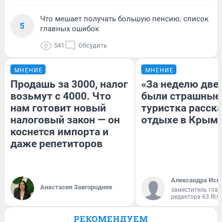
Что мешает получать большую пенсию: список
5
главных ошибок
541
Обсудить
МНЕНИЕ
МНЕНИЕ
Продашь за 3000, налог
«За неделю две
возьмут с 4000. Что
были страшные
нам готовит новый
туристка расска
налоговый закон — он
отдыхе в Крым
коснется импорта и
даже репетиторов
Александра Исм
Анастасия Завгородняя
заместитель глав
редактора 63.RU
РЕКОМЕНДУЕМ