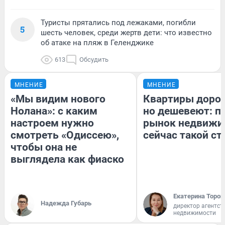
Туристы прятались под лежаками, погибли
5
шесть человек, среди жертв дети: что известно
об атаке на пляж в Геленджике
613
Обсудить
МНЕНИЕ
МНЕНИЕ
«Мы видим нового
Квартиры доро
Нолана»: с каким
но дешевеют: п
настроем нужно
рынок недвижи
смотреть «Одиссею»,
сейчас такой с
чтобы она не
выглядела как фиаско
Екатерина Тороп
Надежда Губарь
директор агентст
недвижимости