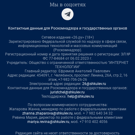
Мы в соцсетях
Контактные данные для Роскомнадзора и государственных органов
Сетевое издание «26.ру» (18+)
Зарегистрировано Федеральной службой по надзору в сфере связи,
информационных технологий и массовых коммуникаций
(Роскомнадзор).
Регистрационный номер и дата принятия решения о регистрации: ЭЛ №
ФС 77-84684 от 06.02.2023 г.
Учредитель: Общество с ограниченной ответственностью "ИНТЕРНЕТ
ТЕХНОЛОГИИ"
Главный редактор: Ефремов Анатолий Павлович
Адрес редакции: 454091, г. Челябинск, проспект Ленина, 26А, стр.2, 16
этаж, +7-982-706-26-26
Электронный адрес редакции:
26@shkulev.ru
Контактные данные для Роскомнадзора и государственных органов:
juristchel@shkulev.ru
Техподдержка:
help@shkulev.ru
По вопросам коммерческого сотрудничества:
Жапарова Жанна, менеджер по работе с федеральными клиентами
zhanna.zhaparova@shkulev.ru
, моб. + 7 982 640 34 32
Ревина Мария, директор по работе с федеральными клиентами
mariya.revina@shkulev.ru
, моб. +7 910 402 4056
Редакция сайта не несет ответственности за достоверность