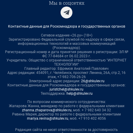
Мы в соцсетях
Контактные данные для Роскомнадзора и государственных органов
Сетевое издание «26.ру» (18+)
Зарегистрировано Федеральной службой по надзору в сфере связи,
информационных технологий и массовых коммуникаций
(Роскомнадзор).
Регистрационный номер и дата принятия решения о регистрации: ЭЛ №
ФС 77-84684 от 06.02.2023 г.
Учредитель: Общество с ограниченной ответственностью "ИНТЕРНЕТ
ТЕХНОЛОГИИ"
Главный редактор: Ефремов Анатолий Павлович
Адрес редакции: 454091, г. Челябинск, проспект Ленина, 26А, стр.2, 16
этаж, +7-982-706-26-26
Электронный адрес редакции:
26@shkulev.ru
Контактные данные для Роскомнадзора и государственных органов:
juristchel@shkulev.ru
Техподдержка:
help@shkulev.ru
По вопросам коммерческого сотрудничества:
Жапарова Жанна, менеджер по работе с федеральными клиентами
zhanna.zhaparova@shkulev.ru
, моб. + 7 982 640 34 32
Ревина Мария, директор по работе с федеральными клиентами
mariya.revina@shkulev.ru
, моб. +7 910 402 4056
Редакция сайта не несет ответственности за достоверность