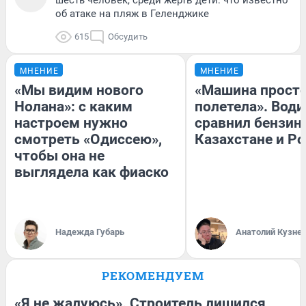
об атаке на пляж в Геленджике
615
Обсудить
МНЕНИЕ
МНЕНИЕ
«Мы видим нового
«Машина прост
Нолана»: с каким
полетела». Води
настроем нужно
сравнил бензин
смотреть «Одиссею»,
Казахстане и Р
чтобы она не
выглядела как фиаско
Надежда Губарь
Анатолий Кузне
РЕКОМЕНДУЕМ
«Я не жалуюсь». Строитель лишился