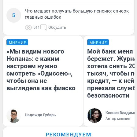
Что мешает получать большую пенсию: список
5
главных ошибок
511
Обсудить
МНЕНИЕ
МНЕНИЕ
«Мы видим нового
Мой банк меня
Нолана»: с каким
бережет. Журн
настроем нужно
хотела снять 20
смотреть «Одиссею»,
тысяч, чтобы п
чтобы она не
кредит, — к ней
выглядела как фиаско
приехала служб
безопасности
Ксения Владими
Надежда Губарь
Автор мнения
РЕКОМЕНДУЕМ