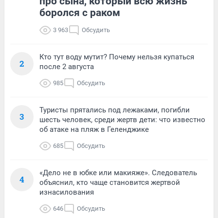
про сына, который всю жизнь
боролся с раком
3 963
Обсудить
Кто тут воду мутит? Почему нельзя купаться
2
после 2 августа
985
Обсудить
Туристы прятались под лежаками, погибли
3
шесть человек, среди жертв дети: что известно
об атаке на пляж в Геленджике
685
Обсудить
«Дело не в юбке или макияже». Следователь
4
объяснил, кто чаще становится жертвой
изнасилования
646
Обсудить