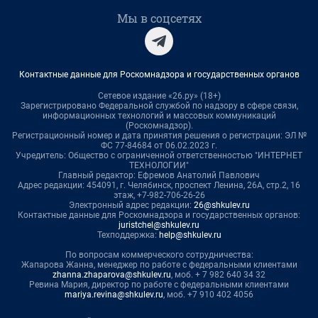
Мы в соцсетях
Контактные данные для Роскомнадзора и государственных органов
Сетевое издание «26.ру» (18+)
Зарегистрировано Федеральной службой по надзору в сфере связи,
информационных технологий и массовых коммуникаций
(Роскомнадзор).
Регистрационный номер и дата принятия решения о регистрации: ЭЛ №
ФС 77-84684 от 06.02.2023 г.
Учредитель: Общество с ограниченной ответственностью "ИНТЕРНЕТ
ТЕХНОЛОГИИ"
Главный редактор: Ефремов Анатолий Павлович
Адрес редакции: 454091, г. Челябинск, проспект Ленина, 26А, стр.2, 16
этаж, +7-982-706-26-26
Электронный адрес редакции:
26@shkulev.ru
Контактные данные для Роскомнадзора и государственных органов:
juristchel@shkulev.ru
Техподдержка:
help@shkulev.ru
По вопросам коммерческого сотрудничества:
Жапарова Жанна, менеджер по работе с федеральными клиентами
zhanna.zhaparova@shkulev.ru
, моб. + 7 982 640 34 32
Ревина Мария, директор по работе с федеральными клиентами
mariya.revina@shkulev.ru
, моб. +7 910 402 4056