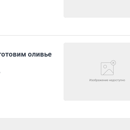
готовим оливье
е