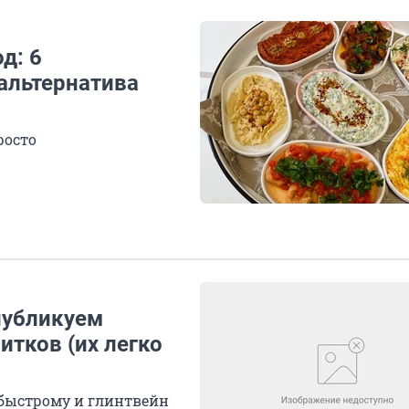
д: 6
альтернатива
росто
публикуем
тков (их легко
быстрому и глинтвейн