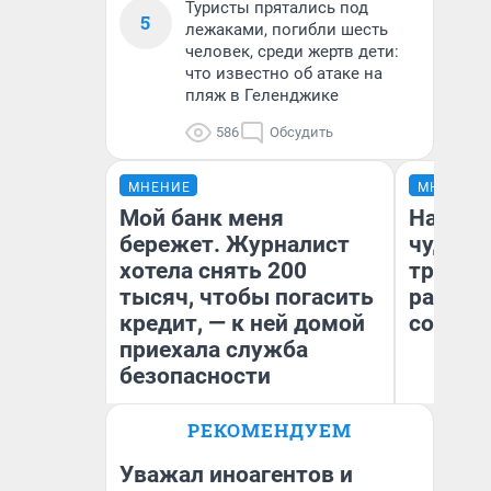
Туристы прятались под
5
лежаками, погибли шесть
человек, среди жертв дети:
что известно об атаке на
пляж в Геленджике
586
Обсудить
МНЕНИЕ
МНЕНИЕ
Мой банк меня
Наслед
бережет. Журналист
чудом 
хотела снять 200
трансп
тысяч, чтобы погасить
разнес
кредит, — к ней домой
советс
приехала служба
безопасности
Ол
РЕКОМЕНДУЕМ
Бл
Ксения Владимирская
вл
Автор мнения
би
Уважал иноагентов и