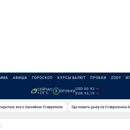
АММА
АФИША
ГОРОСКОП
КУРСЫ ВАЛЮТ
ПРОБКИ
ZODY
И
USD 80,93
СЕЙЧАС
3
ПРОБКИ
+29°C
EUR 93,19
ткрытые: все о бассейнах Ставрополя
Где ловить рыбу на Ставрополье 
У