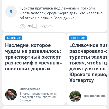
Туристы прятались под лежаками, погибли
5
шесть человек, среди жертв дети: что известно
об атаке на пляж в Геленджике
590
Обсудить
МНЕНИЕ
МНЕНИЕ
Наследие, которое
«Сливочное пив
чудом не развалилось:
разочаровало»:
транспортный эксперт
туристы заплат
разнес миф о «вечных»
тысяч, чтобы ц
советских дорогах
день гулять по 
Юрского период
Хогвартсу
Олег Арефьев
Блогер, предприниматель,
Яна Шаламова
владелец в транспортном
бизнесе