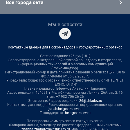
Все города сети
Мы в соцсетях
Контактные данные для Роскомнадзора и государственных органов
Сетевое издание «26.ру» (18+)
Зарегистрировано Федеральной службой по надзору в сфере связи,
информационных технологий и массовых коммуникаций
(Роскомнадзор).
Регистрационный номер и дата принятия решения о регистрации: ЭЛ №
ФС 77-84684 от 06.02.2023 г.
Учредитель: Общество с ограниченной ответственностью "ИНТЕРНЕТ
ТЕХНОЛОГИИ"
Главный редактор: Ефремов Анатолий Павлович
Адрес редакции: 454091, г. Челябинск, проспект Ленина, 26А, стр.2, 16
этаж, +7-982-706-26-26
Электронный адрес редакции:
26@shkulev.ru
Контактные данные для Роскомнадзора и государственных органов:
juristchel@shkulev.ru
Техподдержка:
help@shkulev.ru
По вопросам коммерческого сотрудничества:
Жапарова Жанна, менеджер по работе с федеральными клиентами
zhanna.zhaparova@shkulev.ru
, моб. + 7 982 640 34 32