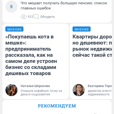
Что мешает получать большую пенсию: список
5
главных ошибок
512
Обсудить
МНЕНИЕ
МНЕНИЕ
«Покупаешь кота в
Квартиры доро
мешке»:
но дешевеют: п
предприниматель
рынок недвижи
рассказала, как на
сейчас такой с
самом деле устроен
бизнес со складами
дешевых товаров
Наталья Шорохова
Екатерина Тороп
Открыла кофейную точку на
директор агентст
деньги соцразвития
недвижимости
РЕКОМЕНДУЕМ