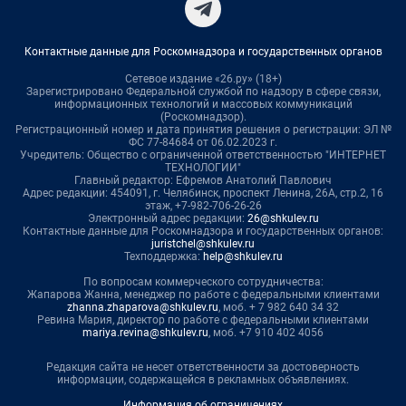
Контактные данные для Роскомнадзора и государственных органов
Сетевое издание «26.ру» (18+)
Зарегистрировано Федеральной службой по надзору в сфере связи,
информационных технологий и массовых коммуникаций
(Роскомнадзор).
Регистрационный номер и дата принятия решения о регистрации: ЭЛ №
ФС 77-84684 от 06.02.2023 г.
Учредитель: Общество с ограниченной ответственностью "ИНТЕРНЕТ
ТЕХНОЛОГИИ"
Главный редактор: Ефремов Анатолий Павлович
Адрес редакции: 454091, г. Челябинск, проспект Ленина, 26А, стр.2, 16
этаж, +7-982-706-26-26
Электронный адрес редакции:
26@shkulev.ru
Контактные данные для Роскомнадзора и государственных органов:
juristchel@shkulev.ru
Техподдержка:
help@shkulev.ru
По вопросам коммерческого сотрудничества:
Жапарова Жанна, менеджер по работе с федеральными клиентами
zhanna.zhaparova@shkulev.ru
, моб. + 7 982 640 34 32
Ревина Мария, директор по работе с федеральными клиентами
mariya.revina@shkulev.ru
, моб. +7 910 402 4056
Редакция сайта не несет ответственности за достоверность
информации, содержащейся в рекламных объявлениях.
Информация об ограничениях